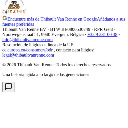
Encuentre más de Thibault Van Renne en Google
Añádanos a sus
fuentes preferidas
Thibault Van Renne BV · BTW
BE0806530749
· RPR Gent ·
Noorwegenstraat 51, 9940 Evergem,
Bélgica
·
+32 9 281 00 38
·
info@thibaultvanrenne.com
Resolución de litigios en línea de la UE
:
ec.europa.eu/consumers/odr
,
contacto para litigios
:
legal@thibaultvanrenne.com
© 2026 Thibault Van Renne. Todos los derechos reservados.
Una historia tejida a lo largo de las generaciones