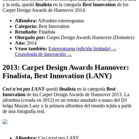
y la seda, quedó
finalista
en la categoría
Best Innovation
de los
Carpet Design Awards de Hannover 2014.
Alfombra:
Alfombra estereograma
Categoría:
Best Innovation
Resultado:
Finalista
Otorgado por:
Carpet Design Awards Hannover (Domotex)
Año:
2014
Véase también:
Estereograma (edición limitada) →
·
Cronología de innovación →
2013: Carpet Design Awards Hannover:
Finalista, Best Innovation (LANY)
Ceci n'est pas LANY
quedó
finalista
en la categoría
Best
Innovation
de los Carpet Design Awards de Hannover 2013. La
alfombra (creada en 2012) es un retrato anudado a mano del DJ
belga Maxim Lany y la primera alfombra del mundo tejida a partir
de una fotografía real.
Alfombra:
Ceci n'est pas LANY