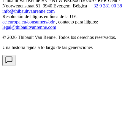
Thibault Van Renne BV · BTW
BE0806530749
· RPR Gent ·
Noorwegenstraat 51, 9940 Evergem,
Bélgica
·
+32 9 281 00 38
·
info@thibaultvanrenne.com
Resolución de litigios en línea de la UE
:
ec.europa.eu/consumers/odr
,
contacto para litigios
:
legal@thibaultvanrenne.com
© 2026 Thibault Van Renne. Todos los derechos reservados.
Una historia tejida a lo largo de las generaciones