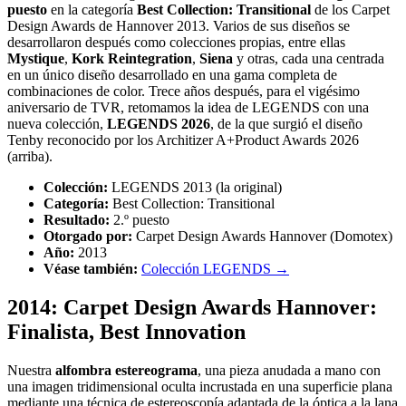
puesto
en la categoría
Best Collection: Transitional
de los Carpet
Design Awards de Hannover 2013. Varios de sus diseños se
desarrollaron después como colecciones propias, entre ellas
Mystique
,
Kork Reintegration
,
Siena
y otras, cada una centrada
en un único diseño desarrollado en una gama completa de
combinaciones de color. Trece años después, para el vigésimo
aniversario de TVR, retomamos la idea de LEGENDS con una
nueva colección,
LEGENDS 2026
, de la que surgió el diseño
Tenby reconocido por los Architizer A+Product Awards 2026
(arriba).
Colección:
LEGENDS 2013 (la original)
Categoría:
Best Collection: Transitional
Resultado:
2.º puesto
Otorgado por:
Carpet Design Awards Hannover (Domotex)
Año:
2013
Véase también:
Colección LEGENDS →
2014: Carpet Design Awards Hannover:
Finalista, Best Innovation
Nuestra
alfombra estereograma
, una pieza anudada a mano con
una imagen tridimensional oculta incrustada en una superficie plana
mediante una técnica de estereoscopía adaptada de la óptica a la lana