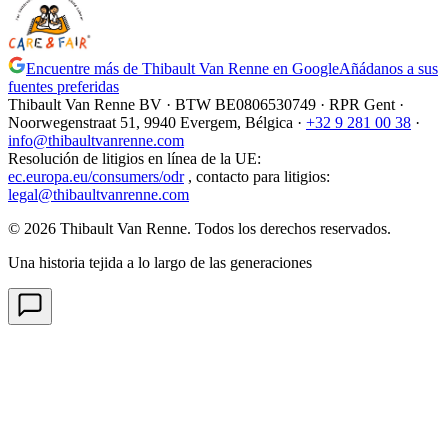
Encuentre más de Thibault Van Renne en Google
Añádanos a sus
fuentes preferidas
Thibault Van Renne BV · BTW
BE0806530749
· RPR Gent ·
Noorwegenstraat 51, 9940 Evergem,
Bélgica
·
+32 9 281 00 38
·
info@thibaultvanrenne.com
Resolución de litigios en línea de la UE
:
ec.europa.eu/consumers/odr
,
contacto para litigios
:
legal@thibaultvanrenne.com
© 2026 Thibault Van Renne. Todos los derechos reservados.
Una historia tejida a lo largo de las generaciones