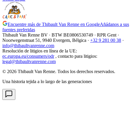
Encuentre más de Thibault Van Renne en Google
Añádanos a sus
fuentes preferidas
Thibault Van Renne BV · BTW
BE0806530749
· RPR Gent ·
Noorwegenstraat 51, 9940 Evergem,
Bélgica
·
+32 9 281 00 38
·
info@thibaultvanrenne.com
Resolución de litigios en línea de la UE
:
ec.europa.eu/consumers/odr
,
contacto para litigios
:
legal@thibaultvanrenne.com
© 2026 Thibault Van Renne. Todos los derechos reservados.
Una historia tejida a lo largo de las generaciones