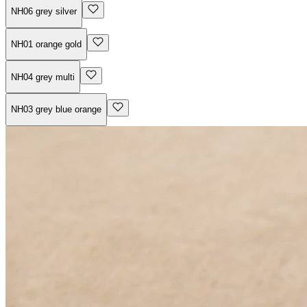
NH06 grey silver
NH01 orange gold
NH04 grey multi
NH03 grey blue orange