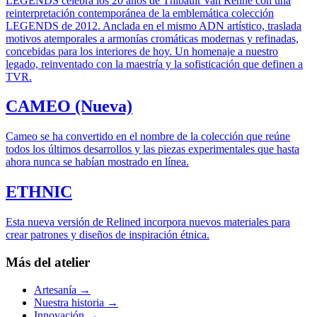
LEGENDS celebra los 20 años de Thibault Van Renne con una
reinterpretación contemporánea de la emblemática colección
LEGENDS de 2012. Anclada en el mismo ADN artístico, traslada
motivos atemporales a armonías cromáticas modernas y refinadas,
concebidas para los interiores de hoy. Un homenaje a nuestro
legado, reinventado con la maestría y la sofisticación que definen a
TVR.
CAMEO (Nueva)
Cameo se ha convertido en el nombre de la colección que reúne
todos los últimos desarrollos y las piezas experimentales que hasta
ahora nunca se habían mostrado en línea.
ETHNIC
Esta nueva versión de Relined incorpora nuevos materiales para
crear patrones y diseños de inspiración étnica.
Más del atelier
Artesanía
→
Nuestra historia
→
Innovación
→