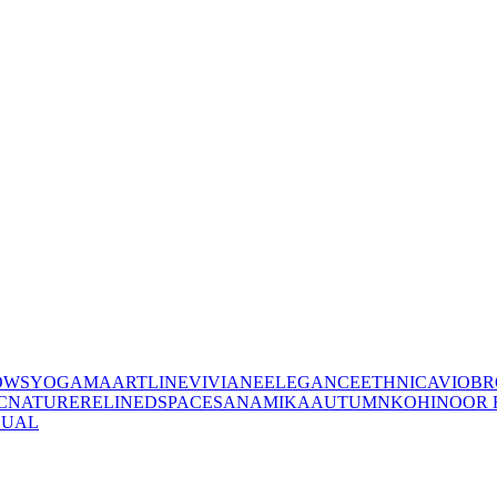
OWS
YOGAMA
ARTLINE
VIVIANE
ELEGANCE
ETHNIC
AVIO
BR
C
NATURE
RELINED
SPACES
ANAMIKA
AUTUMN
KOHINOOR 
SUAL