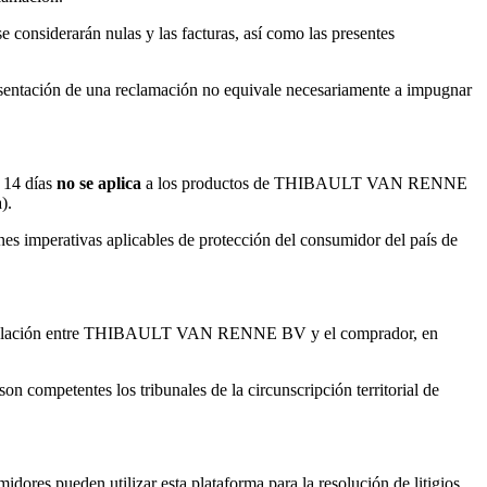
nsiderarán nulas y las facturas, así como las presentes
resentación de una reclamación no equivale necesariamente a impugnar
e 14 días
no se aplica
a los productos de THIBAULT VAN RENNE
).
 imperativas aplicables de protección del consumidor del país de
d de la relación entre THIBAULT VAN RENNE BV y el comprador, en
n competentes los tribunales de la circunscripción territorial de
idores pueden utilizar esta plataforma para la resolución de litigios.