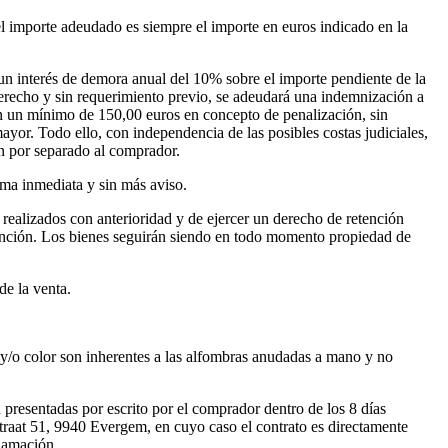
 el importe adeudado es siempre el importe en euros indicado en la
 un interés de demora anual del 10% sobre el importe pendiente de la
derecho y sin requerimiento previo, se adeudará una indemnización a
con un mínimo de 150,00 euros en concepto de penalización, sin
. Todo ello, con independencia de las posibles costas judiciales,
n por separado al comprador.
rma inmediata y sin más aviso.
lizados con anterioridad y de ejercer un derecho de retención
etención. Los bienes seguirán siendo en todo momento propiedad de
e la venta.
y/o color son inherentes a las alfombras anudadas a mano y no
n presentadas por escrito por el comprador dentro de los 8 días
straat 51, 9940 Evergem, en cuyo caso el contrato es directamente
clamación.