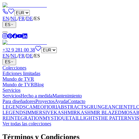
EN
/
NL
/
FR
/
DE
/
ES
ES
+32 9 281 00 38
EN
/
NL
/
FR
/
DE
/
ES
ES
Colecciones
Ediciones limitadas
Mundo de TVR
Mundo de TVR
Blog
Servicios
Servicios
Hecho a medida
Mantenimiento
Para diseñadores
Proyectos
Ayuda
Contacto
LEGENDS
CAMEO
FIORI
ABSTRACTS
GRUNGE
ANCIENT
FL
LEGENDS
IMMERSIVE
KASHMIR
KASHMIR BLAZED
MOSAI
REINTEGRATION
MYSTIQUE
TAILLIGHTS
THE PATTERN
VI
Ver todas las colecciones
Términos y Condiciones