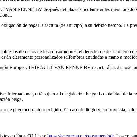
LT VAN RENNE BV después del plazo vinculante antes mencionado se co
cional.
obligación de pagar la factura (de anticipo) a su debido tiempo. La p
 sobre los derechos de los consumidores, el derecho de desistimiento d
o están claramente personalizados (alfombras anudadas a mano a medida
la Unión Europea, THIBAULT VAN RENNE BV respetará las disposiciones
a nivel internacional, está sujeto a la legislación belga. La totalida
lación belga.
o de pago acordado o exigido. En caso de litigio y controversia, solo so
igios en línea (RLL) en:
https://ec.europa.eu/consumers/odr
. Los consum