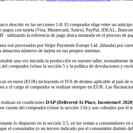
rco descrito en las secciones 1-8. El comprador elige entre un anticipo 
an pagos con tarjeta (Visa, Mastercard, Amex), PayPal, iDEAL, Bancont
ilizando la referencia de pago única mostrada en el proceso de pa
nea son procesados por Stripe Payments Europe Ltd. (Irlanda) por cuent
almacena números de tarjeta en sus propios sistemas.
lsable una vez iniciada la producción en nuestro taller, normalmente den
 del comprador (véase la sección 5 y la política de devoluciones y envíos
dican en euros (EUR) incluyendo el IVA de destino aplicable al país de 
 y el cargo al comprador se realizan siempre en EUR. Las fluctuacione
 realizan en condiciones
DAP (Delivered At Place, Incoterms® 2020
 por cuenta del comprador (véase la sección 3.6) y son cobrados por el t
tante lo dispuesto en la sección 3.5, en las ventas a consumidores en e
ue el consumidor (o un tercero indicado por el consumidor distinto del