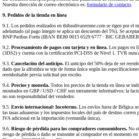
Nuestra dirección de correo electrónico es:
formulario de contacto
.
9. Pedidos de la tienda en línea
9.1. Los pedidos realizados en thibaultvanrenne.com se rigen por el ma
adelantado (al pago íntegro se aplica un descuento del 5%). Se acept
BNP Paribas Fortis (IBAN BE80 0015 6529 6777 · BIC GEBABEBB · ut
9.2.
Procesamiento de pagos con tarjeta y en línea.
Los pagos en lí
(3DS2) y cuenta con la certificación PCI-DSS de Nivel 1. TVR nunca 
9.3.
Cancelación del anticipo.
El anticipo del 50% deja de ser reembo
dado que la alfombra se teje de forma única según las especificaciones
reembolsable previa solicitud por escrito.
9.4.
Precios y moneda.
Todos los precios de la tienda en línea se in
mostrados en GBP / USD / CHF son meramente informativos; la factura
no son responsabilidad del vendedor.
9.5.
Envío internacional: Incoterms.
Los envíos fuera de Bélgica se
las tasas aduaneras y los impuestos locales del país de destino corren
IVA adicional en la importación (ventanilla única).
9.6.
Riesgo de pérdida para los compradores consumidores.
No obs
riesgo de pérdida o daño se transmite al comprador en el momento en q