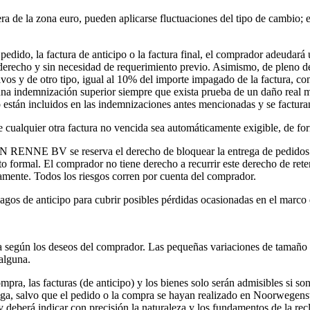
era de la zona euro, pueden aplicarse fluctuaciones del tipo de cambio;
pedido, la factura de anticipo o la factura final, el comprador adeudará
o derecho y sin necesidad de requerimiento previo. Asimismo, de pleno 
tivos y de otro tipo, igual al 10% del importe impagado de la factura, 
emnización superior siempre que exista prueba de un daño real mayor
 están incluidos en las indemnizaciones antes mencionadas y se factura
 cualquier otra factura no vencida sea automáticamente exigible, de fo
RENNE BV se reserva el derecho de bloquear la entrega de pedidos rea
nto formal. El comprador no tiene derecho a recurrir este derecho de r
e. Todos los riesgos corren por cuenta del comprador.
de anticipo para cubrir posibles pérdidas ocasionadas en el marco d
 según los deseos del comprador. Las pequeñas variaciones de tamaño 
alguna.
mpra, las facturas (de anticipo) y los bienes solo serán admisibles si so
entrega, salvo que el pedido o la compra se hayan realizado en Noorwegen
y deberá indicar con precisión la naturaleza y los fundamentos de la re