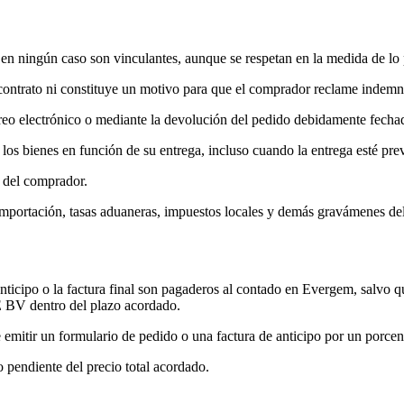
 y en ningún caso son vinculantes, aunque se respetan en la medida de lo 
el contrato ni constituye un motivo para que el comprador reclame indem
correo electrónico o mediante la devolución del pedido debidamente 
enes en función de su entrega, incluso cuando la entrega esté previs
o del comprador.
e importación, tasas aduaneras, impuestos locales y demás gravámenes de
anticipo o la factura final son pagaderos al contado en Evergem, salvo 
BV dentro del plazo acordado.
 un formulario de pedido o una factura de anticipo por un porcentaj
 pendiente del precio total acordado.