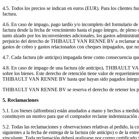
4.5. Todos los precios se indican en euros (EUR). Para los clientes fu
factura.
4.6. En caso de impago, pago tardío y/o incompleto del formulario de 
factura desde la fecha de vencimiento hasta el pago íntegro, de plen
tanto alzado por los inconvenientes adicionales, los gastos administra
perjuicio del derecho de THIBAULT VAN RENNE BV a reclamar una ind
gastos de cobro y gastos relacionados con cheques impagados, que no
4.7. Cada factura (de anticipo) impagada tiene como consecuencia que
4.8. En caso de impago de una factura (de anticipo), THIBAULT VAN 
sobre los bienes. Este derecho de retención tiene valor de requerimie
THIBAULT VAN RENNE BV hasta que hayan sido pagados íntegrament
THIBAULT VAN RENNE BV se reserva el derecho de retener los pagos 
5. Reclamaciones
5.1. Los bienes (alfombras) están anudados a mano y hechos a medida
constituyen un motivo para que el comprador reclame indemnización 
5.2. Todas las reclamaciones y observaciones relativas al pedido, la co
siguientes a la fecha de entrega de la factura (de anticipo) o de la 
vinculante. Toda reclamación deberá realizarse por correo certificado 