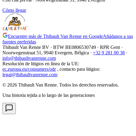
Cómo llegar
Encuentre más de Thibault Van Renne en Google
Añádanos a sus
fuentes preferidas
Thibault Van Renne BV · BTW
BE0806530749
· RPR Gent ·
Noorwegenstraat 51, 9940 Evergem,
Bélgica
·
+32 9 281 00 38
·
info@thibaultvanrenne.com
Resolución de litigios en línea de la UE
:
ec.europa.eu/consumers/odr
,
contacto para litigios
:
legal@thibaultvanrenne.com
© 2026 Thibault Van Renne. Todos los derechos reservados.
Una historia tejida a lo largo de las generaciones