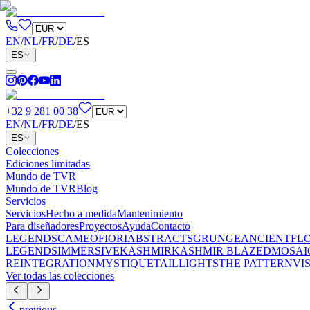
EN
/
NL
/
FR
/
DE
/
ES
ES
+32 9 281 00 38
EN
/
NL
/
FR
/
DE
/
ES
ES
Colecciones
Ediciones limitadas
Mundo de TVR
Mundo de TVR
Blog
Servicios
Servicios
Hecho a medida
Mantenimiento
Para diseñadores
Proyectos
Ayuda
Contacto
LEGENDS
CAMEO
FIORI
ABSTRACTS
GRUNGE
ANCIENT
FL
LEGENDS
IMMERSIVE
KASHMIR
KASHMIR BLAZED
MOSAI
REINTEGRATION
MYSTIQUE
TAILLIGHTS
THE PATTERN
VI
Ver todas las colecciones
previous