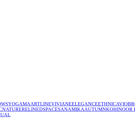
OWS
YOGAMA
ARTLINE
VIVIANE
ELEGANCE
ETHNIC
AVIO
BR
C
NATURE
RELINED
SPACES
ANAMIKA
AUTUMN
KOHINOOR 
SUAL