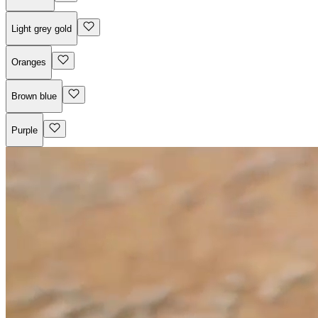
Light grey gold
Oranges
Brown blue
Purple