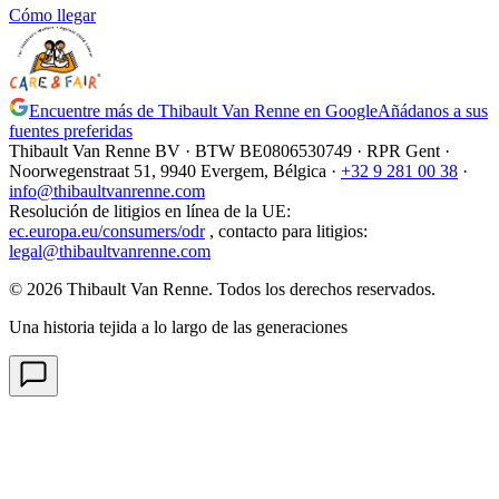
Cómo llegar
Encuentre más de Thibault Van Renne en Google
Añádanos a sus
fuentes preferidas
Thibault Van Renne BV · BTW
BE0806530749
· RPR Gent ·
Noorwegenstraat 51, 9940 Evergem,
Bélgica
·
+32 9 281 00 38
·
info@thibaultvanrenne.com
Resolución de litigios en línea de la UE
:
ec.europa.eu/consumers/odr
,
contacto para litigios
:
legal@thibaultvanrenne.com
© 2026 Thibault Van Renne. Todos los derechos reservados.
Una historia tejida a lo largo de las generaciones