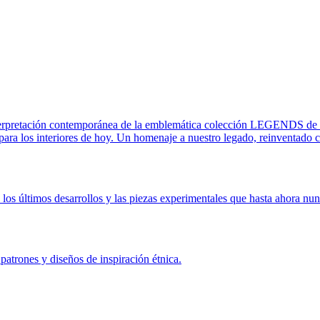
rpretación contemporánea de la emblemática colección LEGENDS de 20
ara los interiores de hoy. Un homenaje a nuestro legado, reinventado c
os últimos desarrollos y las piezas experimentales que hasta ahora nun
patrones y diseños de inspiración étnica.