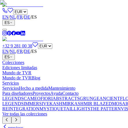
EN
/
NL
/
FR
/
DE
/
ES
ES
+32 9 281 00 38
EN
/
NL
/
FR
/
DE
/
ES
ES
Colecciones
Ediciones limitadas
Mundo de TVR
Mundo de TVR
Blog
Servicios
Servicios
Hecho a medida
Mantenimiento
Para diseñadores
Proyectos
Ayuda
Contacto
LEGENDS
CAMEO
FIORI
ABSTRACTS
GRUNGE
ANCIENT
FL
LEGENDS
IMMERSIVE
KASHMIR
KASHMIR BLAZED
MOSAI
REINTEGRATION
MYSTIQUE
TAILLIGHTS
THE PATTERN
VI
Ver todas las colecciones
previous