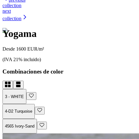
collection
next
collection
Yogama
Desde 1600 EUR/m²
(IVA 21% incluido)
Combinaciones de color
3 - WHITE
4-D2 Turquoise
4565 Ivory-Sand