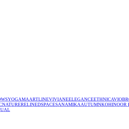
OWS
YOGAMA
ARTLINE
VIVIANE
ELEGANCE
ETHNIC
AVIO
BR
C
NATURE
RELINED
SPACES
ANAMIKA
AUTUMN
KOHINOOR 
SUAL