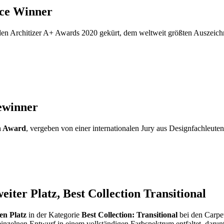
ice Winner
den Architizer A+ Awards 2020 gekürt, dem weltweit größten Auszeic
ewinner
n Award
, vergeben von einer internationalen Jury aus Designfachleuten
ter Platz, Best Collection Transitional
en Platz
in der Kategorie
Best Collection: Transitional
bei den Carpe
 einzelnen Entwurf in einem vollständigen Farbspektrum entfaltet, darun