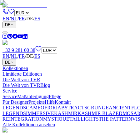
EN
/
NL
/
FR
/
DE
/
ES
DE
+32 9 281 00 38
EN
/
NL
/
FR
/
DE
/
ES
DE
Kollektionen
Limitierte Editionen
Die Welt von TVR
Die Welt von TVR
Blog
Service
Service
Maßanfertigung
Pflege
Für Designer
Projekte
Hilfe
Kontakt
LEGENDS
CAMEO
FIORI
ABSTRACTS
GRUNGE
ANCIENT
FL
LEGENDS
IMMERSIVE
KASHMIR
KASHMIR BLAZED
MOSAI
REINTEGRATION
MYSTIQUE
TAILLIGHTS
THE PATTERN
VI
Alle Kollektionen ansehen