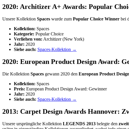
2020: Architizer A+ Awards: Popular Cho
Unsere Kollektion
Spaces
wurde zum
Popular Choice Winner
bei 
Kollektion:
Spaces
Kategorie:
Popular Choice
Verliehen von:
Architizer (New York)
Jahr:
2020
Siehe auch:
Spaces-Kollektion →
2020: European Product Design Award: G
Die Kollektion
Spaces
gewann 2020 den
European Product Desig
Kollektion:
Spaces
Preis:
European Product Design Award: Gewinner
Jahr:
2020
Siehe auch:
Spaces-Kollektion →
2013: Carpet Design Awards Hannover: Zwei
Unsere ursprüngliche Kollektion
LEGENDS 2013
belegte den
zweit
später in eigenständige Kollektionen ausgegliedert, wobei jede einen