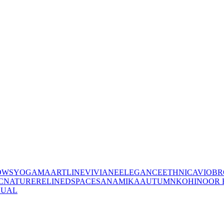
OWS
YOGAMA
ARTLINE
VIVIANE
ELEGANCE
ETHNIC
AVIO
BR
C
NATURE
RELINED
SPACES
ANAMIKA
AUTUMN
KOHINOOR 
SUAL