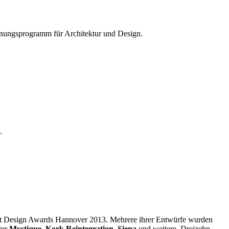
hnungsprogramm für Architektur und Design.
.
t Design Awards Hannover 2013. Mehrere ihrer Entwürfe wurden
ter
Mystique
,
Kork Reintegration
,
Siena
und weitere. Dreizehn