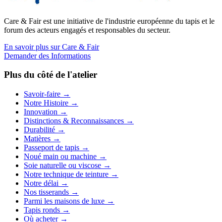
Care & Fair est une initiative de l'industrie européenne du tapis et le
forum des acteurs engagés et responsables du secteur.
En savoir plus sur Care & Fair
Demander des Informations
Plus du côté de l'atelier
Savoir-faire
→
Notre Histoire
→
Innovation
→
Distinctions & Reconnaissances
→
Durabilité
→
Matières
→
Passeport de tapis
→
Noué main ou machine
→
Soie naturelle ou viscose
→
Notre technique de teinture
→
Notre délai
→
Nos tisserands
→
Parmi les maisons de luxe
→
Tapis ronds
→
Où acheter
→