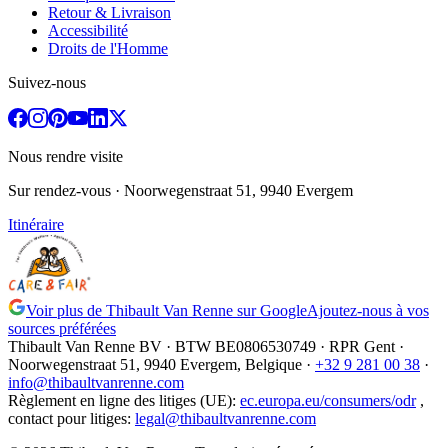
Retour & Livraison
Accessibilité
Droits de l'Homme
Suivez-nous
Nous rendre visite
Sur rendez-vous
· Noorwegenstraat 51, 9940 Evergem
Itinéraire
Voir plus de Thibault Van Renne sur Google
Ajoutez-nous à vos
sources préférées
Thibault Van Renne BV · BTW
BE0806530749
· RPR Gent ·
Noorwegenstraat 51, 9940 Evergem,
Belgique
·
+32 9 281 00 38
·
info@thibaultvanrenne.com
Règlement en ligne des litiges (UE)
:
ec.europa.eu/consumers/odr
,
contact pour litiges
:
legal@thibaultvanrenne.com