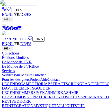
EN
/
NL
/
FR
/
DE
/
ES
FR
+32 9 281 00 38
EN
/
NL
/
FR
/
DE
/
ES
FR
Collections
Éditions Limitées
Le Monde de TVR
Le Monde de TVR
Blog
Services
Services
Sur Mesure
Entretien
Pour les designers
Projets
Aide
Contact
LEGENDS
CAMEO
FIORI
ABSTRACTS
GRUNGE
ANCIENT
FL
DAVIS
ELEMENTS
GOLDEN
LEGENDS
IMMERSIVE
KASHMIR
KASHMIR
BLAZED
MOSAIC
NATURE
RELINED
SPACES
ANAMIKA
AUT
REVIVED
KORK
REINTEGRATION
MYSTIQUE
TAILLIGHTS
THE