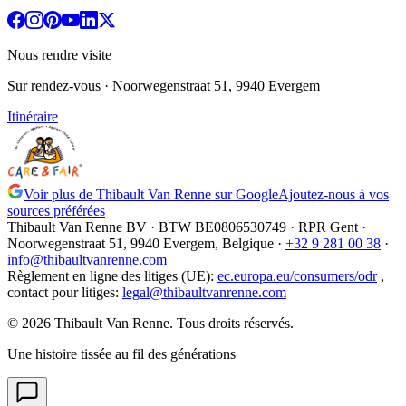
Nous rendre visite
Sur rendez-vous
· Noorwegenstraat 51, 9940 Evergem
Itinéraire
Voir plus de Thibault Van Renne sur Google
Ajoutez-nous à vos
sources préférées
Thibault Van Renne BV · BTW
BE0806530749
· RPR Gent ·
Noorwegenstraat 51, 9940 Evergem,
Belgique
·
+32 9 281 00 38
·
info@thibaultvanrenne.com
Règlement en ligne des litiges (UE)
:
ec.europa.eu/consumers/odr
,
contact pour litiges
:
legal@thibaultvanrenne.com
© 2026 Thibault Van Renne. Tous droits réservés.
Une histoire tissée au fil des générations