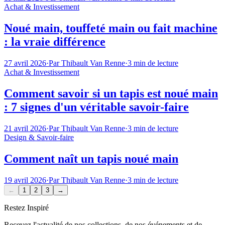
Achat & Investissement
Noué main, touffeté main ou fait machine
: la vraie différence
27 avril 2026
·
Par
Thibault Van Renne
·
3
min de lecture
Achat & Investissement
Comment savoir si un tapis est noué main
: 7 signes d'un véritable savoir-faire
21 avril 2026
·
Par
Thibault Van Renne
·
3
min de lecture
Design & Savoir-faire
Comment naît un tapis noué main
19 avril 2026
·
Par
Thibault Van Renne
·
3
min de lecture
←
1
2
3
→
Restez Inspiré
Recevez l'actualité de nos collections, de nos événements et de