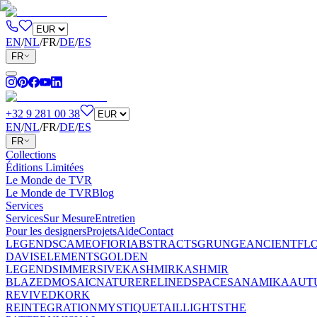
EN
/
NL
/
FR
/
DE
/
ES
FR
+32 9 281 00 38
EN
/
NL
/
FR
/
DE
/
ES
FR
Collections
Éditions Limitées
Le Monde de TVR
Le Monde de TVR
Blog
Services
Services
Sur Mesure
Entretien
Pour les designers
Projets
Aide
Contact
LEGENDS
CAMEO
FIORI
ABSTRACTS
GRUNGE
ANCIENT
FL
DAVIS
ELEMENTS
GOLDEN
LEGENDS
IMMERSIVE
KASHMIR
KASHMIR
BLAZED
MOSAIC
NATURE
RELINED
SPACES
ANAMIKA
AUT
REVIVED
KORK
REINTEGRATION
MYSTIQUE
TAILLIGHTS
THE