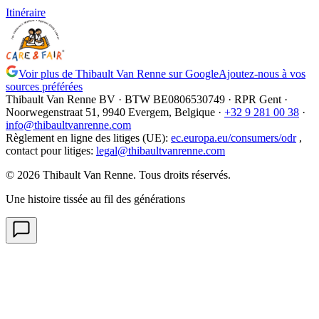
Itinéraire
Voir plus de Thibault Van Renne sur Google
Ajoutez-nous à vos
sources préférées
Thibault Van Renne BV · BTW
BE0806530749
· RPR Gent ·
Noorwegenstraat 51, 9940 Evergem,
Belgique
·
+32 9 281 00 38
·
info@thibaultvanrenne.com
Règlement en ligne des litiges (UE)
:
ec.europa.eu/consumers/odr
,
contact pour litiges
:
legal@thibaultvanrenne.com
© 2026 Thibault Van Renne. Tous droits réservés.
Une histoire tissée au fil des générations