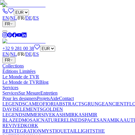
EN
/
NL
/
FR
/
DE
/
ES
FR
+32 9 281 00 38
EN
/
NL
/
FR
/
DE
/
ES
FR
Collections
Éditions Limitées
Le Monde de TVR
Le Monde de TVR
Blog
Services
Services
Sur Mesure
Entretien
Pour les designers
Projets
Aide
Contact
LEGENDS
CAMEO
FIORI
ABSTRACTS
GRUNGE
ANCIENT
FL
DAVIS
ELEMENTS
GOLDEN
LEGENDS
IMMERSIVE
KASHMIR
KASHMIR
BLAZED
MOSAIC
NATURE
RELINED
SPACES
ANAMIKA
AUT
REVIVED
KORK
REINTEGRATION
MYSTIQUE
TAILLIGHTS
THE