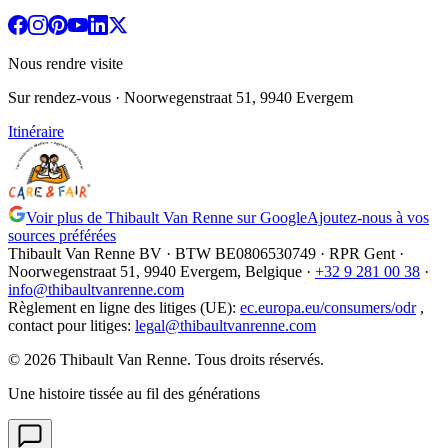
Nous rendre visite
Sur rendez-vous
· Noorwegenstraat 51, 9940 Evergem
Itinéraire
Voir plus de Thibault Van Renne sur Google
Ajoutez-nous à vos
sources préférées
Thibault Van Renne BV · BTW
BE0806530749
· RPR Gent ·
Noorwegenstraat 51, 9940 Evergem,
Belgique
·
+32 9 281 00 38
·
info@thibaultvanrenne.com
Règlement en ligne des litiges (UE)
:
ec.europa.eu/consumers/odr
,
contact pour litiges
:
legal@thibaultvanrenne.com
© 2026 Thibault Van Renne. Tous droits réservés.
Une histoire tissée au fil des générations