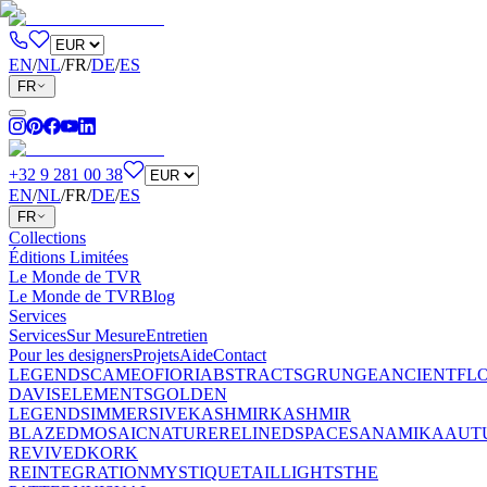
EN
/
NL
/
FR
/
DE
/
ES
FR
+32 9 281 00 38
EN
/
NL
/
FR
/
DE
/
ES
FR
Collections
Éditions Limitées
Le Monde de TVR
Le Monde de TVR
Blog
Services
Services
Sur Mesure
Entretien
Pour les designers
Projets
Aide
Contact
LEGENDS
CAMEO
FIORI
ABSTRACTS
GRUNGE
ANCIENT
FL
DAVIS
ELEMENTS
GOLDEN
LEGENDS
IMMERSIVE
KASHMIR
KASHMIR
BLAZED
MOSAIC
NATURE
RELINED
SPACES
ANAMIKA
AUT
REVIVED
KORK
REINTEGRATION
MYSTIQUE
TAILLIGHTS
THE