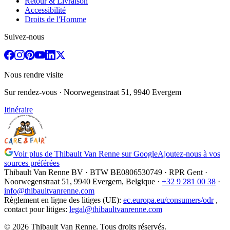
Retour & Livraison
Accessibilité
Droits de l'Homme
Suivez-nous
Nous rendre visite
Sur rendez-vous
· Noorwegenstraat 51, 9940 Evergem
Itinéraire
Voir plus de Thibault Van Renne sur Google
Ajoutez-nous à vos
sources préférées
Thibault Van Renne BV · BTW
BE0806530749
· RPR Gent ·
Noorwegenstraat 51, 9940 Evergem,
Belgique
·
+32 9 281 00 38
·
info@thibaultvanrenne.com
Règlement en ligne des litiges (UE)
:
ec.europa.eu/consumers/odr
,
contact pour litiges
:
legal@thibaultvanrenne.com
© 2026 Thibault Van Renne. Tous droits réservés.