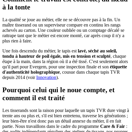
à la tonte
La qualité se joue au métier, elle ne se découvre pas à la fin. Un
maître tisserand ou un superviseur compare en continu les rangs
achevés au carton. Une couleur oubliée ou un comptage décalé se
rattrape tant que le métier est encore monté, car après coup il n'y a
plus rien à faire.
Une fois descendu du métier, le tapis est
lavé, séché au soleil,
tondu à hauteur de poil égale, mis en tension et sculpté
, chaque
étape à la main, dans la région où il a été tissé. C'est seulement alors
qu'il part pour Evergem, pour une inspection finale et son
étiquette
d'authenticité holographique
, cousue dans chaque tapis TVR
depuis 2014 (voir
Innovation
).
Pourquoi celui qui le noue compte, et
comment il est traité
Les tisserands sont la raison pour laquelle un tapis TVR dure vingt à
trente ans ou plus et, s'il est bien entretenu, traverse les générations ;
leur bien-être n'est donc pas un détail annexe du métier, il en fait
partie. Nous travaillons dans le cadre du programme
Care & Fair
:
des audits indépendants réguliers des ateliers de tissage, nos propres