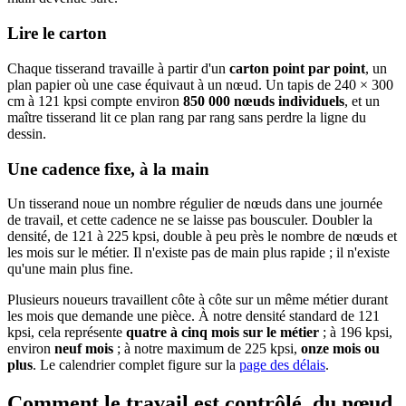
Lire le carton
Chaque tisserand travaille à partir d'un
carton point par point
, un
plan papier où une case équivaut à un nœud. Un tapis de 240 × 300
cm à 121 kpsi compte environ
850 000 nœuds individuels
, et un
maître tisserand lit ce plan rang par rang sans perdre la ligne du
dessin.
Une cadence fixe, à la main
Un tisserand noue un nombre régulier de nœuds dans une journée
de travail, et cette cadence ne se laisse pas bousculer. Doubler la
densité, de 121 à 225 kpsi, double à peu près le nombre de nœuds et
les mois sur le métier. Il n'existe pas de main plus rapide ; il n'existe
qu'une main plus fine.
Plusieurs noueurs travaillent côte à côte sur un même métier durant
les mois que demande une pièce. À notre densité standard de 121
kpsi, cela représente
quatre à cinq mois sur le métier
; à 196 kpsi,
environ
neuf mois
; à notre maximum de 225 kpsi,
onze mois ou
plus
. Le calendrier complet figure sur la
page des délais
.
Comment le travail est contrôlé, du nœud