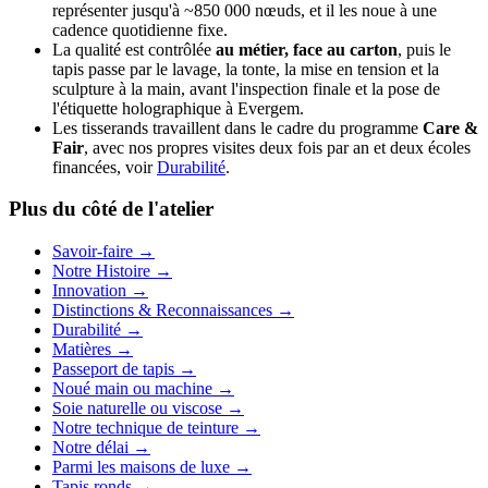
représenter jusqu'à ~850 000 nœuds, et il les noue à une
cadence quotidienne fixe.
La qualité est contrôlée
au métier, face au carton
, puis le
tapis passe par le lavage, la tonte, la mise en tension et la
sculpture à la main, avant l'inspection finale et la pose de
l'étiquette holographique à Evergem.
Les tisserands travaillent dans le cadre du programme
Care &
Fair
, avec nos propres visites deux fois par an et deux écoles
financées, voir
Durabilité
.
Plus du côté de l'atelier
Savoir-faire
→
Notre Histoire
→
Innovation
→
Distinctions & Reconnaissances
→
Durabilité
→
Matières
→
Passeport de tapis
→
Noué main ou machine
→
Soie naturelle ou viscose
→
Notre technique de teinture
→
Notre délai
→
Parmi les maisons de luxe
→
Tapis ronds
→