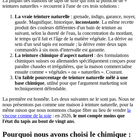
La plupart des maisons de tapis de luxe qui font la publicité de «
teintures naturelles » recourent à l'une de ces trois solutions :
La vraie teinture naturelle
: grenade, indigo, garance, noyer,
gaude. Magnifique, historique,
inconstante
. La même recette
produit des couleurs différentes d'un bain de teinture au
suivant, selon la dureté de l'eau, la concentration du mordant,
le temps qu'il fait et l'âge de la matière végétale. La dérive au
sein d'un seul tapis est normale ; la dérive entre deux tapis
commandés à six mois d'intervalle est garantie.
La teinture chimique d'aspect naturel
: des formulations
chimiques suisses ou allemandes spécifiquement conçues pour
paraître chaudes et irrégulières, que la maison commercialise
ensuite comme « végétales » ou « naturelles ». Courant.
Un faible pourcentage de teinture naturelle mêlé à une
base chimique
, utilisé pour que l'argument marketing soit
techniquement défendable.
La première est honnête. Les deux suivantes ne le sont pas. Nous ne
nous présentons pas comme une maison à teinture naturelle, pour la
même raison que nous nommons chaque fibre au lieu de vendre
la
viscose comme de la soie
: en 2026,
le mot compte moins que
l'état du tapis au bout de vingt ans
.
Pourquoi nous avons choisi le chimique :