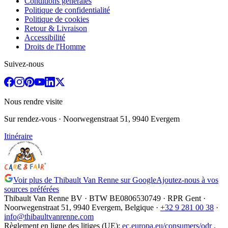
Conditions générales
Politique de confidentialité
Politique de cookies
Retour & Livraison
Accessibilité
Droits de l'Homme
Suivez-nous
Nous rendre visite
Sur rendez-vous
· Noorwegenstraat 51, 9940 Evergem
Itinéraire
Voir plus de Thibault Van Renne sur Google
Ajoutez-nous à vos
sources préférées
Thibault Van Renne BV · BTW
BE0806530749
· RPR Gent ·
Noorwegenstraat 51, 9940 Evergem,
Belgique
·
+32 9 281 00 38
·
info@thibaultvanrenne.com
Règlement en ligne des litiges (UE)
:
ec.europa.eu/consumers/odr
,