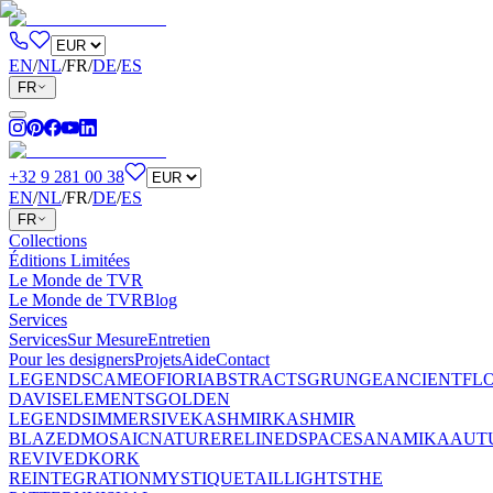
EN
/
NL
/
FR
/
DE
/
ES
FR
+32 9 281 00 38
EN
/
NL
/
FR
/
DE
/
ES
FR
Collections
Éditions Limitées
Le Monde de TVR
Le Monde de TVR
Blog
Services
Services
Sur Mesure
Entretien
Pour les designers
Projets
Aide
Contact
LEGENDS
CAMEO
FIORI
ABSTRACTS
GRUNGE
ANCIENT
FL
DAVIS
ELEMENTS
GOLDEN
LEGENDS
IMMERSIVE
KASHMIR
KASHMIR
BLAZED
MOSAIC
NATURE
RELINED
SPACES
ANAMIKA
AUT
REVIVED
KORK
REINTEGRATION
MYSTIQUE
TAILLIGHTS
THE