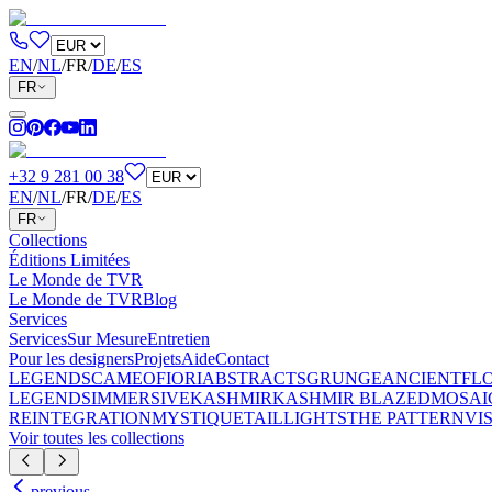
EN
/
NL
/
FR
/
DE
/
ES
FR
+32 9 281 00 38
EN
/
NL
/
FR
/
DE
/
ES
FR
Collections
Éditions Limitées
Le Monde de TVR
Le Monde de TVR
Blog
Services
Services
Sur Mesure
Entretien
Pour les designers
Projets
Aide
Contact
LEGENDS
CAMEO
FIORI
ABSTRACTS
GRUNGE
ANCIENT
FL
LEGENDS
IMMERSIVE
KASHMIR
KASHMIR BLAZED
MOSAI
REINTEGRATION
MYSTIQUE
TAILLIGHTS
THE PATTERN
VI
Voir toutes les collections
previous