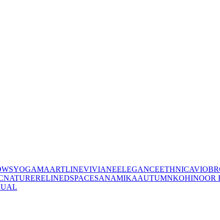
OWS
YOGAMA
ARTLINE
VIVIANE
ELEGANCE
ETHNIC
AVIO
BR
C
NATURE
RELINED
SPACES
ANAMIKA
AUTUMN
KOHINOOR 
SUAL