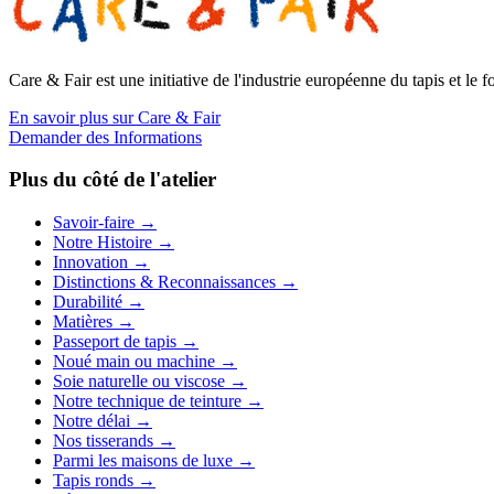
Care & Fair est une initiative de l'industrie européenne du tapis et le
En savoir plus sur Care & Fair
Demander des Informations
Plus du côté de l'atelier
Savoir-faire
→
Notre Histoire
→
Innovation
→
Distinctions & Reconnaissances
→
Durabilité
→
Matières
→
Passeport de tapis
→
Noué main ou machine
→
Soie naturelle ou viscose
→
Notre technique de teinture
→
Notre délai
→
Nos tisserands
→
Parmi les maisons de luxe
→
Tapis ronds
→