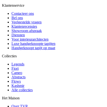
Klantenservice
Contacteer ons
Bel ons
Veelgestelde vragen
Klantenrecensies
Showroom afspraak
Diensten
Voor interieurarchitecten
Luxe handgeknoopte tapijten
Handgeknoopt tapijt op maat
Collecties
Legends
Fiori
Cameo
Abstracts
Flows
Kashmir
Alle collecties
Het Maison
Over TVR