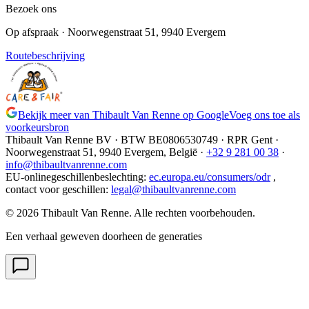
Bezoek ons
Op afspraak
· Noorwegenstraat 51, 9940 Evergem
Routebeschrijving
Bekijk meer van Thibault Van Renne op Google
Voeg ons toe als
voorkeursbron
Thibault Van Renne BV · BTW
BE0806530749
· RPR Gent ·
Noorwegenstraat 51, 9940 Evergem,
België
·
+32 9 281 00 38
·
info@thibaultvanrenne.com
EU-onlinegeschillenbeslechting
:
ec.europa.eu/consumers/odr
,
contact voor geschillen
:
legal@thibaultvanrenne.com
© 2026 Thibault Van Renne. Alle rechten voorbehouden.
Een verhaal geweven doorheen de generaties