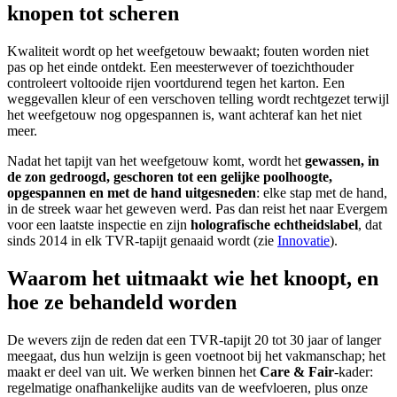
knopen tot scheren
Kwaliteit wordt op het weefgetouw bewaakt; fouten worden niet
pas op het einde ontdekt. Een meesterwever of toezichthouder
controleert voltooide rijen voortdurend tegen het karton. Een
weggevallen kleur of een verschoven telling wordt rechtgezet terwijl
het weefgetouw nog opgespannen is, want achteraf kan het niet
meer.
Nadat het tapijt van het weefgetouw komt, wordt het
gewassen, in
de zon gedroogd, geschoren tot een gelijke poolhoogte,
opgespannen en met de hand uitgesneden
: elke stap met de hand,
in de streek waar het geweven werd. Pas dan reist het naar Evergem
voor een laatste inspectie en zijn
holografische echtheidslabel
, dat
sinds 2014 in elk TVR-tapijt genaaid wordt (zie
Innovatie
).
Waarom het uitmaakt wie het knoopt, en
hoe ze behandeld worden
De wevers zijn de reden dat een TVR-tapijt 20 tot 30 jaar of langer
meegaat, dus hun welzijn is geen voetnoot bij het vakmanschap; het
maakt er deel van uit. We werken binnen het
Care & Fair
-kader:
regelmatige onafhankelijke audits van de weefvloeren, plus onze