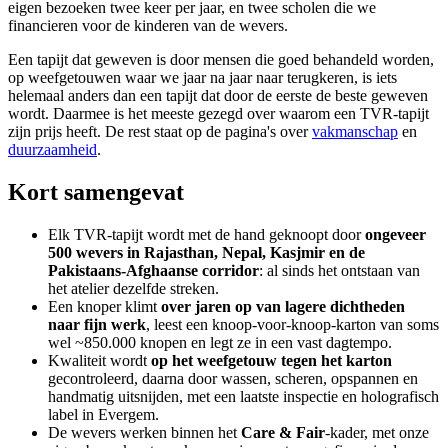
eigen bezoeken twee keer per jaar, en twee scholen die we
financieren voor de kinderen van de wevers.
Een tapijt dat geweven is door mensen die goed behandeld worden,
op weefgetouwen waar we jaar na jaar naar terugkeren, is iets
helemaal anders dan een tapijt dat door de eerste de beste geweven
wordt. Daarmee is het meeste gezegd over waarom een TVR-tapijt
zijn prijs heeft. De rest staat op de pagina's over
vakmanschap
en
duurzaamheid
.
Kort samengevat
Elk TVR-tapijt wordt met de hand geknoopt door
ongeveer
500 wevers in Rajasthan, Nepal, Kasjmir en de
Pakistaans-Afghaanse corridor
: al sinds het ontstaan van
het atelier dezelfde streken.
Een knoper klimt
over jaren op van lagere dichtheden
naar fijn werk
, leest een knoop-voor-knoop-karton van soms
wel ~850.000 knopen en legt ze in een vast dagtempo.
Kwaliteit wordt
op het weefgetouw tegen het karton
gecontroleerd, daarna door wassen, scheren, opspannen en
handmatig uitsnijden, met een laatste inspectie en holografisch
label in Evergem.
De wevers werken binnen het
Care & Fair
-kader, met onze