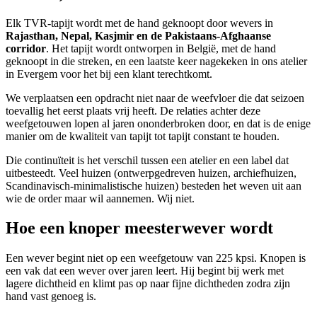
Elk TVR-tapijt wordt met de hand geknoopt door wevers in
Rajasthan, Nepal, Kasjmir en de Pakistaans-Afghaanse
corridor
. Het tapijt wordt ontworpen in België, met de hand
geknoopt in die streken, en een laatste keer nagekeken in ons atelier
in Evergem voor het bij een klant terechtkomt.
We verplaatsen een opdracht niet naar de weefvloer die dat seizoen
toevallig het eerst plaats vrij heeft. De relaties achter deze
weefgetouwen lopen al jaren ononderbroken door, en dat is de enige
manier om de kwaliteit van tapijt tot tapijt constant te houden.
Die continuïteit is het verschil tussen een atelier en een label dat
uitbesteedt. Veel huizen (ontwerpgedreven huizen, archiefhuizen,
Scandinavisch-minimalistische huizen) besteden het weven uit aan
wie de order maar wil aannemen. Wij niet.
Hoe een knoper meesterwever wordt
Een wever begint niet op een weefgetouw van 225 kpsi. Knopen is
een vak dat een wever over jaren leert. Hij begint bij werk met
lagere dichtheid en klimt pas op naar fijne dichtheden zodra zijn
hand vast genoeg is.