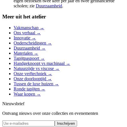
eigen bezoeken twee keer per jaar en twee gefinancierde
scholen; zie
Duurzaamheid
.
Meer uit het atelier
Vakmanschap
→
Ons verhaal
→
Innovatie
→
Onderscheidingen
→
Duurzaamheid
→
Materialen
→
Tapijtpaspoort
→
Handgeknoopt vs machinaal
→
Natuurzijde vs viscose
→
Onze verftechniek
→
Onze doorlooptijd
→
Tussen de luxe huizen
→
Ronde tapijten
→
Waar kopen
→
Nieuwsbrief
Ontvang nieuws over onze collecties en evenementen
Inschrijven