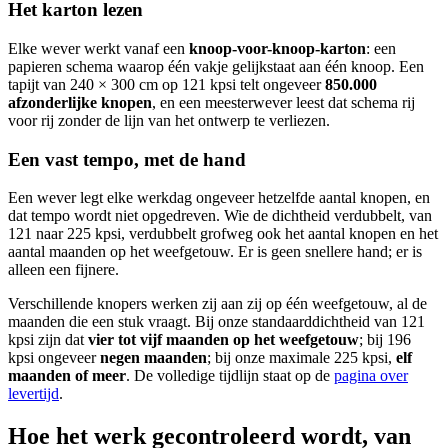
Het karton lezen
Elke wever werkt vanaf een
knoop-voor-knoop-karton
: een
papieren schema waarop één vakje gelijkstaat aan één knoop. Een
tapijt van 240 × 300 cm op 121 kpsi telt ongeveer
850.000
afzonderlijke knopen
, en een meesterwever leest dat schema rij
voor rij zonder de lijn van het ontwerp te verliezen.
Een vast tempo, met de hand
Een wever legt elke werkdag ongeveer hetzelfde aantal knopen, en
dat tempo wordt niet opgedreven. Wie de dichtheid verdubbelt, van
121 naar 225 kpsi, verdubbelt grofweg ook het aantal knopen en het
aantal maanden op het weefgetouw. Er is geen snellere hand; er is
alleen een fijnere.
Verschillende knopers werken zij aan zij op één weefgetouw, al de
maanden die een stuk vraagt. Bij onze standaarddichtheid van 121
kpsi zijn dat
vier tot vijf maanden op het weefgetouw
; bij 196
kpsi ongeveer
negen maanden
; bij onze maximale 225 kpsi,
elf
maanden of meer
. De volledige tijdlijn staat op de
pagina over
levertijd
.
Hoe het werk gecontroleerd wordt, van