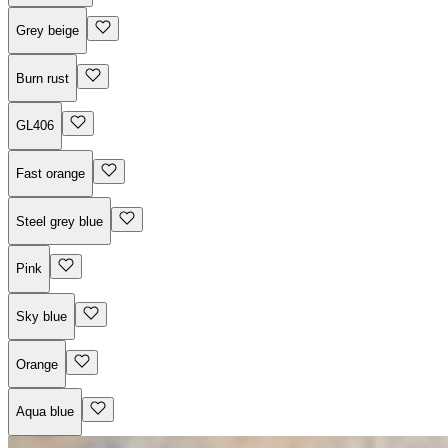
Grey beige
Burn rust
GL406
Fast orange
Steel grey blue
Pink
Sky blue
Orange
Aqua blue