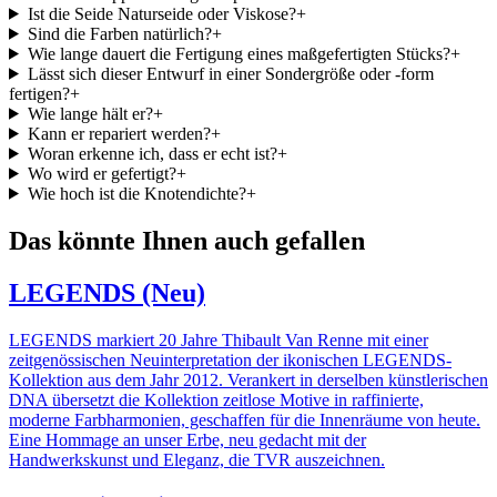
Ist die Seide Naturseide oder Viskose?
+
Sind die Farben natürlich?
+
Wie lange dauert die Fertigung eines maßgefertigten Stücks?
+
Lässt sich dieser Entwurf in einer Sondergröße oder -form
fertigen?
+
Wie lange hält er?
+
Kann er repariert werden?
+
Woran erkenne ich, dass er echt ist?
+
Wo wird er gefertigt?
+
Wie hoch ist die Knotendichte?
+
Das könnte Ihnen auch gefallen
LEGENDS (Neu)
LEGENDS markiert 20 Jahre Thibault Van Renne mit einer
zeitgenössischen Neuinterpretation der ikonischen LEGENDS-
Kollektion aus dem Jahr 2012. Verankert in derselben künstlerischen
DNA übersetzt die Kollektion zeitlose Motive in raffinierte,
moderne Farbharmonien, geschaffen für die Innenräume von heute.
Eine Hommage an unser Erbe, neu gedacht mit der
Handwerkskunst und Eleganz, die TVR auszeichnen.