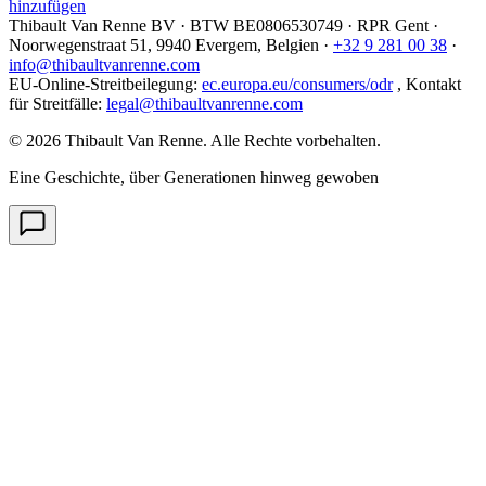
hinzufügen
Thibault Van Renne BV · BTW
BE0806530749
· RPR Gent ·
Noorwegenstraat 51, 9940 Evergem,
Belgien
·
+32 9 281 00 38
·
info@thibaultvanrenne.com
EU-Online-Streitbeilegung
:
ec.europa.eu/consumers/odr
,
Kontakt
für Streitfälle
:
legal@thibaultvanrenne.com
© 2026 Thibault Van Renne. Alle Rechte vorbehalten.
Eine Geschichte, über Generationen hinweg gewoben