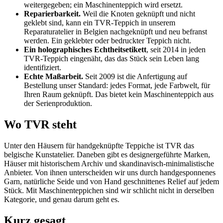
weitergegeben; ein Maschinenteppich wird ersetzt.
Reparierbarkeit.
Weil die Knoten geknüpft und nicht
geklebt sind, kann ein TVR-Teppich in unserem
Reparaturatelier in Belgien nachgeknüpft und neu befranst
werden. Ein geklebter oder bedruckter Teppich nicht.
Ein holographisches Echtheitsetikett
, seit 2014 in jeden
TVR-Teppich eingenäht, das das Stück sein Leben lang
identifiziert.
Echte Maßarbeit.
Seit 2009 ist die Anfertigung auf
Bestellung unser Standard: jedes Format, jede Farbwelt, für
Ihren Raum geknüpft. Das bietet kein Maschinenteppich aus
der Serienproduktion.
Wo TVR steht
Unter den Häusern für handgeknüpfte Teppiche ist TVR das
belgische Kunstatelier. Daneben gibt es designergeführte Marken,
Häuser mit historischem Archiv und skandinavisch-minimalistische
Anbieter. Von ihnen unterscheiden wir uns durch handgesponnenes
Garn, natürliche Seide und von Hand geschnittenes Relief auf jedem
Stück. Mit Maschinenteppichen sind wir schlicht nicht in derselben
Kategorie, und genau darum geht es.
Kurz gesagt