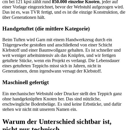
cm bei 121 kpsi zählt rund
850.000 einzelne Knoten
, jeder auf
einer Vorlage eingezeichnet, bevor der Webstuhl aufgezogen wird.
Das ist es, was TVR fertigt, und es ist die einzige Konstruktion, die
über Generationen hält.
Handgetuftet (die mittlere Kategorie)
Beim Tuften wird Garn mit einem Handwerkzeug durch ein
Trägergewebe gestoßen und anschließend von einer Schicht
Klebstoff und einer Baumwollgaze gehalten. Es ist schneller und
weit weniger arbeitsintensiv als das Knüpfen, und wir fertigen
getuftete Stücke, wenn ein Projekt es verlangt. Die Lebensdauer
eines getufteten Teppichs misst sich in Jahren, nicht in
Generationen, denn irgendwann versagt der Klebstoff.
Maschinell gefertigt
Ein mechanischer Webstuhl oder Drucker stellt den Teppich ganz
ohne handgeknüpften Knoten her. Das sind nützliche,
erschwingliche Bodenbeläge. Es sind keine Erbstücke, und dafür
stehen wir nicht mit unserem Namen ein.
Warum der Unterschied sichtbar ist,
nicht nur technisch