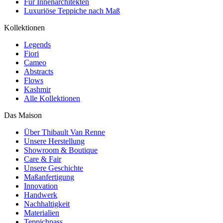
Für Innenarchitekten
Luxuriöse Teppiche nach Maß
Kollektionen
Legends
Fiori
Cameo
Abstracts
Flows
Kashmir
Alle Kollektionen
Das Maison
Über Thibault Van Renne
Unsere Herstellung
Showroom & Boutique
Care & Fair
Unsere Geschichte
Maßanfertigung
Innovation
Handwerk
Nachhaltigkeit
Materialien
Teppichpass