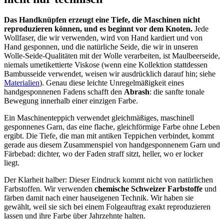
Das Handknüpfen erzeugt eine Tiefe, die Maschinen nicht
reproduzieren können, und es beginnt vor dem Knoten.
Jede
Wollfaser, die wir verwenden, wird von Hand kardiert und von
Hand gesponnen, und die natürliche Seide, die wir in unseren
Wolle-Seide-Qualitäten mit der Wolle verarbeiten, ist Maulbeerseide,
niemals umetikettierte Viskose (wenn eine Kollektion stattdessen
Bambusseide verwendet, weisen wir ausdrücklich darauf hin; siehe
Materialien
). Genau diese leichte Unregelmäßigkeit eines
handgesponnenen Fadens schafft den
Abrash
: die sanfte tonale
Bewegung innerhalb einer einzigen Farbe.
Ein Maschinenteppich verwendet gleichmäßiges, maschinell
gesponnenes Garn, das eine flache, gleichförmige Farbe ohne Leben
ergibt. Die Tiefe, die man mit antiken Teppichen verbindet, kommt
gerade aus diesem Zusammenspiel von handgesponnenem Garn und
Färbebad: dichter, wo der Faden straff sitzt, heller, wo er locker
liegt.
Der Klarheit halber: Dieser Eindruck kommt nicht von natürlichen
Farbstoffen. Wir verwenden
chemische Schweizer Farbstoffe
und
färben damit nach einer hauseigenen Technik. Wir haben sie
gewählt, weil sie sich bei einem Folgeauftrag exakt reproduzieren
lassen und ihre Farbe über Jahrzehnte halten.