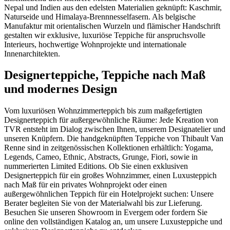
Nepal und Indien aus den edelsten Materialien geknüpft: Kaschmir,
Naturseide und Himalaya-Brennnesselfasern. Als belgische
Manufaktur mit orientalischen Wurzeln und flämischer Handschrift
gestalten wir exklusive, luxuriöse Teppiche für anspruchsvolle
Interieurs, hochwertige Wohnprojekte und internationale
Innenarchitekten.
Designerteppiche, Teppiche nach Maß
und modernes Design
Vom luxuriösen Wohnzimmerteppich bis zum maßgefertigten
Designerteppich für außergewöhnliche Räume: Jede Kreation von
TVR entsteht im Dialog zwischen Ihnen, unserem Designatelier und
unseren Knüpfern. Die handgeknüpften Teppiche von Thibault Van
Renne sind in zeitgenössischen Kollektionen erhältlich: Yogama,
Legends, Cameo, Ethnic, Abstracts, Grunge, Fiori, sowie in
nummerierten Limited Editions. Ob Sie einen exklusiven
Designerteppich für ein großes Wohnzimmer, einen Luxusteppich
nach Maß für ein privates Wohnprojekt oder einen
außergewöhnlichen Teppich für ein Hotelprojekt suchen: Unsere
Berater begleiten Sie von der Materialwahl bis zur Lieferung.
Besuchen Sie unseren Showroom in Evergem oder fordern Sie
online den vollständigen Katalog an, um unsere Luxusteppiche und