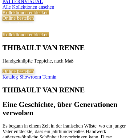
PATTERN
VISUAL
Alle Kollektionen ansehen
Kollektionen entdecken
Online bestellen
Katalog Herunterladen
Showroom
◆
Besuchen
Termin Vereinbaren
◆
Kollektionen entdecken
THIBAULT VAN RENNE
Handgeknüpfte Teppiche, nach Maß
Online bestellen
Katalog
Showroom
Termin
◆
◆
THIBAULT VAN RENNE
Eine Geschichte, über Generationen
verwoben
Es begann in einem Zelt in der iranischen Wüste, wo ein junger
Vater entdeckte, dass ein jahrhundertealtes Handwerk
außergewöhnliche Schönheit hervorbringen kann. Diese