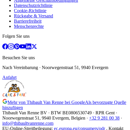
Allgemeine Geschäftsbedingungen
Datenschutzrichtlinie
Cookie-Richtlinie
Rückgabe & Versand
Barrierefreiheit
Menschenrechte
Folgen Sie uns
Besuchen Sie uns
Nach Vereinbarung
· Noorwegenstraat 51, 9940 Evergem
Anfahrt
Mehr von Thibault Van Renne bei Google
Als bevorzugte Quelle
hinzufügen
Thibault Van Renne BV · BTW
BE0806530749
· RPR Gent ·
Noorwegenstraat 51, 9940 Evergem,
Belgien
·
+32 9 281 00 38
·
info@thibaultvanrenne.com
EU-Online-Streitbeilegung
:
ec.europa.eu/consumers/odr
,
Kontakt