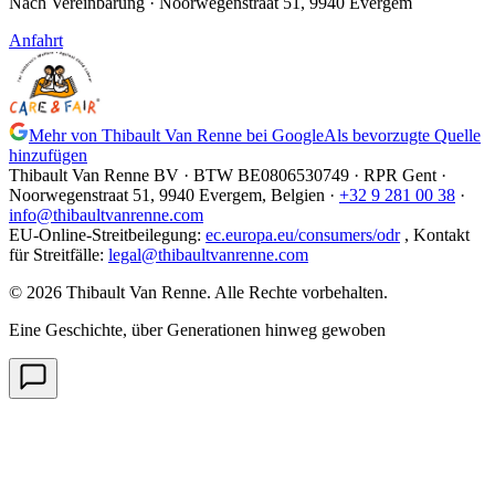
Nach Vereinbarung
· Noorwegenstraat 51, 9940 Evergem
Anfahrt
Mehr von Thibault Van Renne bei Google
Als bevorzugte Quelle
hinzufügen
Thibault Van Renne BV · BTW
BE0806530749
· RPR Gent ·
Noorwegenstraat 51, 9940 Evergem,
Belgien
·
+32 9 281 00 38
·
info@thibaultvanrenne.com
EU-Online-Streitbeilegung
:
ec.europa.eu/consumers/odr
,
Kontakt
für Streitfälle
:
legal@thibaultvanrenne.com
© 2026 Thibault Van Renne. Alle Rechte vorbehalten.
Eine Geschichte, über Generationen hinweg gewoben