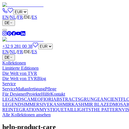
EN
/
NL
/
FR
/
DE
/
ES
DE
+32 9 281 00 38
EN
/
NL
/
FR
/
DE
/
ES
DE
Kollektionen
Limitierte Editionen
Die Welt von TVR
Die Welt von TVR
Blog
Service
Service
Maßanfertigung
Pflege
Für Designer
Projekte
Hilfe
Kontakt
LEGENDS
CAMEO
FIORI
ABSTRACTS
GRUNGE
ANCIENT
FL
LEGENDS
IMMERSIVE
KASHMIR
KASHMIR BLAZED
MOSAI
REINTEGRATION
MYSTIQUE
TAILLIGHTS
THE PATTERN
VI
Alle Kollektionen ansehen
help-product-care