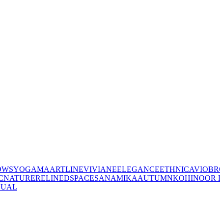
OWS
YOGAMA
ARTLINE
VIVIANE
ELEGANCE
ETHNIC
AVIO
BR
C
NATURE
RELINED
SPACES
ANAMIKA
AUTUMN
KOHINOOR 
SUAL