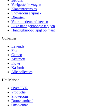
Bel ons
Veelgestelde vragen
Klantenrecensies
Showroom afspraak
Diensten
Voor interieurarchitecten
Luxe handgeknoopte tapijten
Handgeknoopt tapijt op maat
Collecties
Legends
Fiori
Cameo
Abstracts
Flows
Kashmir
Alle collecties
Het Maison
Over TVR
Productie
Showroom
Duurzaamheid
Ons verhaal