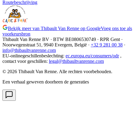
Routebeschrijving
Bekijk meer van Thibault Van Renne op Google
Voeg ons toe als
voorkeursbron
Thibault Van Renne BV · BTW
BE0806530749
· RPR Gent ·
Noorwegenstraat 51, 9940 Evergem,
België
·
+32 9 281 00 38
·
info@thibaultvanrenne.com
EU-onlinegeschillenbeslechting
:
ec.europa.eu/consumers/odr
,
contact voor geschillen
:
legal@thibaultvanrenne.com
© 2026 Thibault Van Renne. Alle rechten voorbehouden.
Een verhaal geweven doorheen de generaties