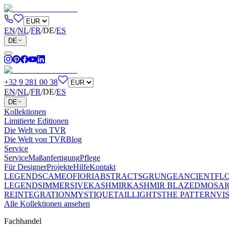
EN
/
NL
/
FR
/
DE
/
ES
DE
+32 9 281 00 38
EN
/
NL
/
FR
/
DE
/
ES
DE
Kollektionen
Limitierte Editionen
Die Welt von TVR
Die Welt von TVR
Blog
Service
Service
Maßanfertigung
Pflege
Für Designer
Projekte
Hilfe
Kontakt
LEGENDS
CAMEO
FIORI
ABSTRACTS
GRUNGE
ANCIENT
FL
LEGENDS
IMMERSIVE
KASHMIR
KASHMIR BLAZED
MOSAI
REINTEGRATION
MYSTIQUE
TAILLIGHTS
THE PATTERN
VI
Alle Kollektionen ansehen
Fachhandel