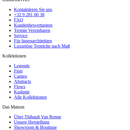
Kontaktieren Sie uns
+32 9 281 00 38
FAQ
Kundenbewertungen
Termin Vereinbaren
Service
Für Innenarchitekten
Luxuriöse Teppiche nach Maß
Kollektionen
Legends
Fiori
Cameo
Abstracts
Flows
Kashmir
Alle Kollektionen
Das Maison
Über Thibault Van Renne
Unsere Herstellung
Showroom & Boutique