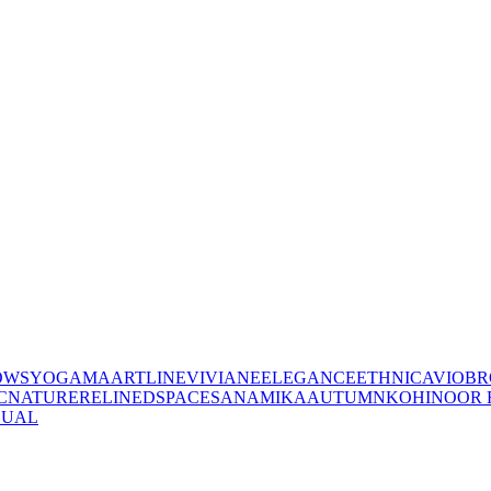
OWS
YOGAMA
ARTLINE
VIVIANE
ELEGANCE
ETHNIC
AVIO
BR
C
NATURE
RELINED
SPACES
ANAMIKA
AUTUMN
KOHINOOR 
SUAL