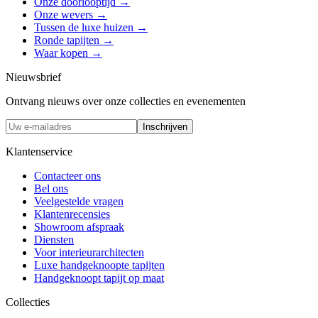
Onze doorlooptijd
→
Onze wevers
→
Tussen de luxe huizen
→
Ronde tapijten
→
Waar kopen
→
Nieuwsbrief
Ontvang nieuws over onze collecties en evenementen
Inschrijven
Klantenservice
Contacteer ons
Bel ons
Veelgestelde vragen
Klantenrecensies
Showroom afspraak
Diensten
Voor interieurarchitecten
Luxe handgeknoopte tapijten
Handgeknoopt tapijt op maat
Collecties