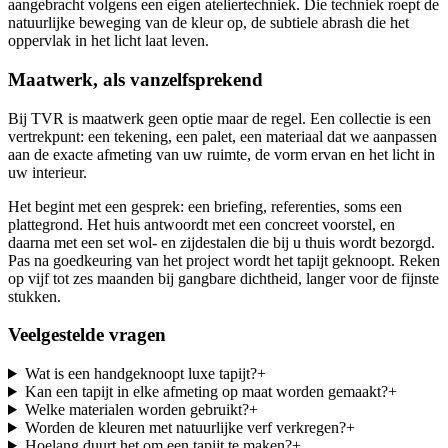
aangebracht volgens een eigen ateliertechniek. Die techniek roept de
natuurlijke beweging van de kleur op, de subtiele abrash die het
oppervlak in het licht laat leven.
Maatwerk, als vanzelfsprekend
Bij TVR is maatwerk geen optie maar de regel. Een collectie is een
vertrekpunt: een tekening, een palet, een materiaal dat we aanpassen
aan de exacte afmeting van uw ruimte, de vorm ervan en het licht in
uw interieur.
Het begint met een gesprek: een briefing, referenties, soms een
plattegrond. Het huis antwoordt met een concreet voorstel, en
daarna met een set wol- en zijdestalen die bij u thuis wordt bezorgd.
Pas na goedkeuring van het project wordt het tapijt geknoopt. Reken
op vijf tot zes maanden bij gangbare dichtheid, langer voor de fijnste
stukken.
Veelgestelde vragen
Wat is een handgeknoopt luxe tapijt?
+
Kan een tapijt in elke afmeting op maat worden gemaakt?
+
Welke materialen worden gebruikt?
+
Worden de kleuren met natuurlijke verf verkregen?
+
Hoelang duurt het om een tapijt te maken?
+