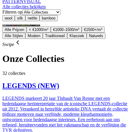
PATTERN
VISUAL
Alle collecties bekijken
Filteren op
wool
silk
nettle
bamboo
Alle Prijzen
< €1000/m²
€1000–1500/m²
€1500+/m²
Alle Stijlen
Modern
Traditioneel
Klassiek
Naturels
Swipe
Onze Collecties
32 collecties
LEGENDS (NEW)
LEGENDS markeert 20 jaar Thibault Van Renne met een
hedendaagse herinterpretatie van de iconische LEGENDS-collectie
uit 2012. Verankerd in hetzelfde artistieke DNA vertaalt de collectie
tijdloze motieven naar verfijnde, moderne kleurharmonieën,
ontworpen voor hedendaagse interieurs. Een eerbetoon aan ons
erfgoed, heruitgevonden met het vakmanschap en de verfijning die
TVR definiëren.