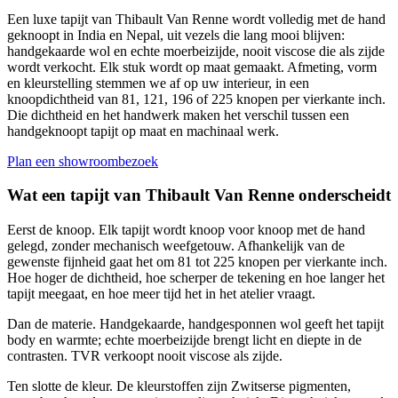
Een luxe tapijt van Thibault Van Renne wordt volledig met de hand
geknoopt in India en Nepal, uit vezels die lang mooi blijven:
handgekaarde wol en echte moerbeizijde, nooit viscose die als zijde
wordt verkocht. Elk stuk wordt op maat gemaakt. Afmeting, vorm
en kleurstelling stemmen we af op uw interieur, in een
knoopdichtheid van 81, 121, 196 of 225 knopen per vierkante inch.
Die dichtheid en het handwerk maken het verschil tussen een
handgeknoopt tapijt op maat en machinaal werk.
Plan een showroombezoek
Wat een tapijt van Thibault Van Renne onderscheidt
Eerst de knoop. Elk tapijt wordt knoop voor knoop met de hand
gelegd, zonder mechanisch weefgetouw. Afhankelijk van de
gewenste fijnheid gaat het om 81 tot 225 knopen per vierkante inch.
Hoe hoger de dichtheid, hoe scherper de tekening en hoe langer het
tapijt meegaat, en hoe meer tijd het in het atelier vraagt.
Dan de materie. Handgekaarde, handgesponnen wol geeft het tapijt
body en warmte; echte moerbeizijde brengt licht en diepte in de
contrasten. TVR verkoopt nooit viscose als zijde.
Ten slotte de kleur. De kleurstoffen zijn Zwitserse pigmenten,