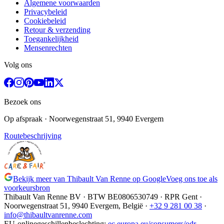
Algemene voorwaarden
Privacybeleid
Cookiebeleid
Retour & verzending
Toegankelijkheid
Mensenrechten
Volg ons
Bezoek ons
Op afspraak
· Noorwegenstraat 51, 9940 Evergem
Routebeschrijving
Bekijk meer van Thibault Van Renne op Google
Voeg ons toe als
voorkeursbron
Thibault Van Renne BV · BTW
BE0806530749
· RPR Gent ·
Noorwegenstraat 51, 9940 Evergem,
België
·
+32 9 281 00 38
·
info@thibaultvanrenne.com
EU-onlinegeschillenbeslechting
:
ec.europa.eu/consumers/odr
,