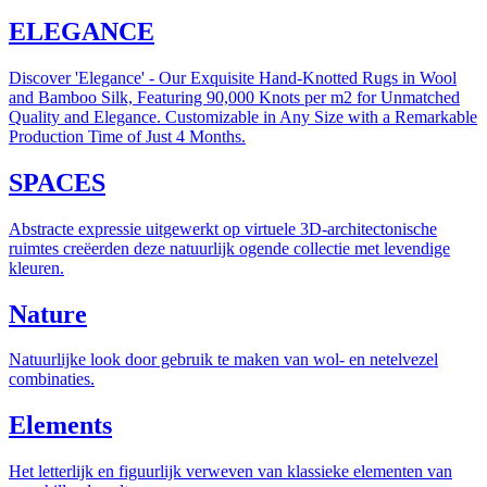
ELEGANCE
Discover 'Elegance' - Our Exquisite Hand-Knotted Rugs in Wool
and Bamboo Silk, Featuring 90,000 Knots per m2 for Unmatched
Quality and Elegance. Customizable in Any Size with a Remarkable
Production Time of Just 4 Months.
SPACES
Abstracte expressie uitgewerkt op virtuele 3D-architectonische
ruimtes creëerden deze natuurlijk ogende collectie met levendige
kleuren.
Nature
Natuurlijke look door gebruik te maken van wol- en netelvezel
combinaties.
Elements
Het letterlijk en figuurlijk verweven van klassieke elementen van