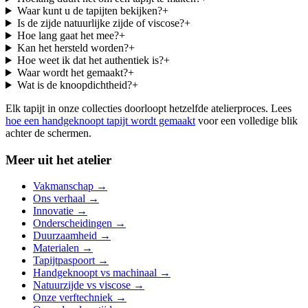
Waar kunt u de tapijten bekijken?
+
Is de zijde natuurlijke zijde of viscose?
+
Hoe lang gaat het mee?
+
Kan het hersteld worden?
+
Hoe weet ik dat het authentiek is?
+
Waar wordt het gemaakt?
+
Wat is de knoopdichtheid?
+
Elk tapijt in onze collecties doorloopt hetzelfde atelierproces. Lees
hoe een handgeknoopt tapijt wordt gemaakt
voor een volledige blik
achter de schermen.
Meer uit het atelier
Vakmanschap
→
Ons verhaal
→
Innovatie
→
Onderscheidingen
→
Duurzaamheid
→
Materialen
→
Tapijtpaspoort
→
Handgeknoopt vs machinaal
→
Natuurzijde vs viscose
→
Onze verftechniek
→