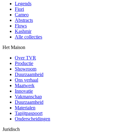
Legends
Fiori
Cameo
Abstracts
Flows
Kashmir
Alle collecties
Het Maison
Over TVR
Productie
Showroom
Duurzaamheid
Ons verhaal
Maatwerk
Innovatie
Vakmanschap
Duurzaamheid
Materialen
Tapijtpaspoort
Onderscheidingen
Juridisch