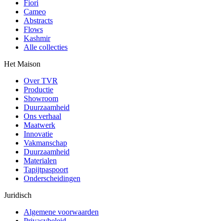
Fiori
Cameo
Abstracts
Flows
Kashmir
Alle collecties
Het Maison
Over TVR
Productie
Showroom
Duurzaamheid
Ons verhaal
Maatwerk
Innovatie
Vakmanschap
Duurzaamheid
Materialen
Tapijtpaspoort
Onderscheidingen
Juridisch
Algemene voorwaarden
Privacybeleid