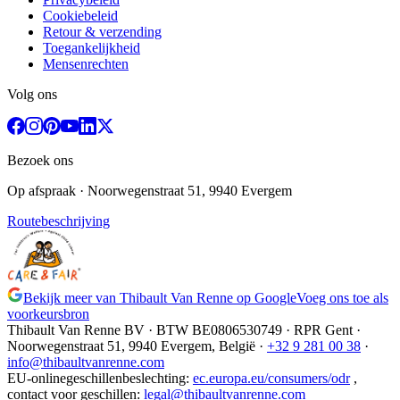
Cookiebeleid
Retour & verzending
Toegankelijkheid
Mensenrechten
Volg ons
Bezoek ons
Op afspraak
· Noorwegenstraat 51, 9940 Evergem
Routebeschrijving
Bekijk meer van Thibault Van Renne op Google
Voeg ons toe als
voorkeursbron
Thibault Van Renne BV · BTW
BE0806530749
· RPR Gent ·
Noorwegenstraat 51, 9940 Evergem,
België
·
+32 9 281 00 38
·
info@thibaultvanrenne.com
EU-onlinegeschillenbeslechting
:
ec.europa.eu/consumers/odr
,
contact voor geschillen
:
legal@thibaultvanrenne.com