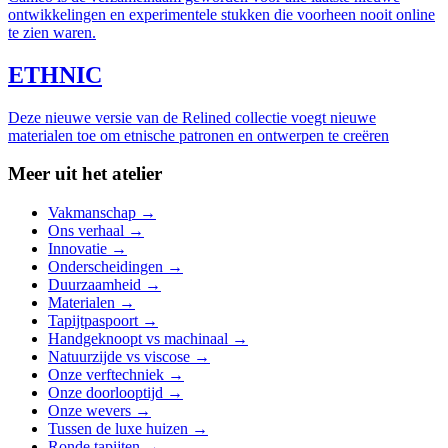
ontwikkelingen en experimentele stukken die voorheen nooit online
te zien waren.
ETHNIC
Deze nieuwe versie van de Relined collectie voegt nieuwe
materialen toe om etnische patronen en ontwerpen te creëren
Meer uit het atelier
Vakmanschap
→
Ons verhaal
→
Innovatie
→
Onderscheidingen
→
Duurzaamheid
→
Materialen
→
Tapijtpaspoort
→
Handgeknoopt vs machinaal
→
Natuurzijde vs viscose
→
Onze verftechniek
→
Onze doorlooptijd
→
Onze wevers
→
Tussen de luxe huizen
→
Ronde tapijten
→