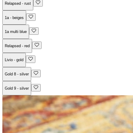
Relapsed - rust
1a - beiges
1a multi blue
Relapsed - red
Livio - gold
Gold 8 - silver
Gold 9 - silver