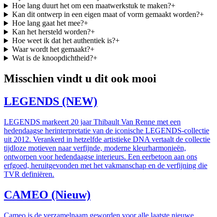
Hoe lang duurt het om een maatwerkstuk te maken?
+
Kan dit ontwerp in een eigen maat of vorm gemaakt worden?
+
Hoe lang gaat het mee?
+
Kan het hersteld worden?
+
Hoe weet ik dat het authentiek is?
+
Waar wordt het gemaakt?
+
Wat is de knoopdichtheid?
+
Misschien vindt u dit ook mooi
LEGENDS (NEW)
LEGENDS markeert 20 jaar Thibault Van Renne met een
hedendaagse herinterpretatie van de iconische LEGENDS-collectie
uit 2012. Verankerd in hetzelfde artistieke DNA vertaalt de collectie
tijdloze motieven naar verfijnde, moderne kleurharmonieën,
ontworpen voor hedendaagse interieurs. Een eerbetoon aan ons
erfgoed, heruitgevonden met het vakmanschap en de verfijning die
TVR definiëren.
CAMEO (Nieuw)
Cameo is de verzamelnaam geworden voor alle laatste nieuwe