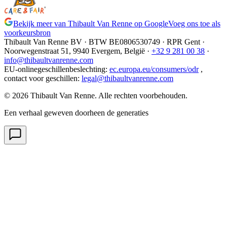
Bekijk meer van Thibault Van Renne op Google
Voeg ons toe als
voorkeursbron
Thibault Van Renne BV · BTW
BE0806530749
· RPR Gent ·
Noorwegenstraat 51, 9940 Evergem,
België
·
+32 9 281 00 38
·
info@thibaultvanrenne.com
EU-onlinegeschillenbeslechting
:
ec.europa.eu/consumers/odr
,
contact voor geschillen
:
legal@thibaultvanrenne.com
© 2026 Thibault Van Renne. Alle rechten voorbehouden.
Een verhaal geweven doorheen de generaties