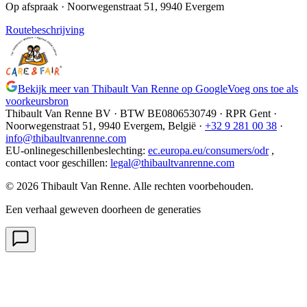
Op afspraak
· Noorwegenstraat 51, 9940 Evergem
Routebeschrijving
Bekijk meer van Thibault Van Renne op Google
Voeg ons toe als
voorkeursbron
Thibault Van Renne BV · BTW
BE0806530749
· RPR Gent ·
Noorwegenstraat 51, 9940 Evergem,
België
·
+32 9 281 00 38
·
info@thibaultvanrenne.com
EU-onlinegeschillenbeslechting
:
ec.europa.eu/consumers/odr
,
contact voor geschillen
:
legal@thibaultvanrenne.com
© 2026 Thibault Van Renne. Alle rechten voorbehouden.
Een verhaal geweven doorheen de generaties