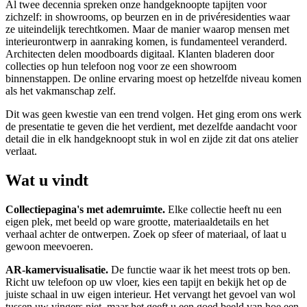
Al twee decennia spreken onze handgeknoopte tapijten voor
zichzelf: in showrooms, op beurzen en in de privéresidenties waar
ze uiteindelijk terechtkomen. Maar de manier waarop mensen met
interieurontwerp in aanraking komen, is fundamenteel veranderd.
Architecten delen moodboards digitaal. Klanten bladeren door
collecties op hun telefoon nog voor ze een showroom
binnenstappen. De online ervaring moest op hetzelfde niveau komen
als het vakmanschap zelf.
Dit was geen kwestie van een trend volgen. Het ging erom ons werk
de presentatie te geven die het verdient, met dezelfde aandacht voor
detail die in elk handgeknoopt stuk in wol en zijde zit dat ons atelier
verlaat.
Wat u vindt
Collectiepagina's met ademruimte.
Elke collectie heeft nu een
eigen plek, met beeld op ware grootte, materiaaldetails en het
verhaal achter de ontwerpen. Zoek op sfeer of materiaal, of laat u
gewoon meevoeren.
AR-kamervisualisatie.
De functie waar ik het meest trots op ben.
Richt uw telefoon op uw vloer, kies een tapijt en bekijk het op de
juiste schaal in uw eigen interieur. Het vervangt het gevoel van wol
tussen uw vingers niet, maar het geeft u een goed beeld van hoe een