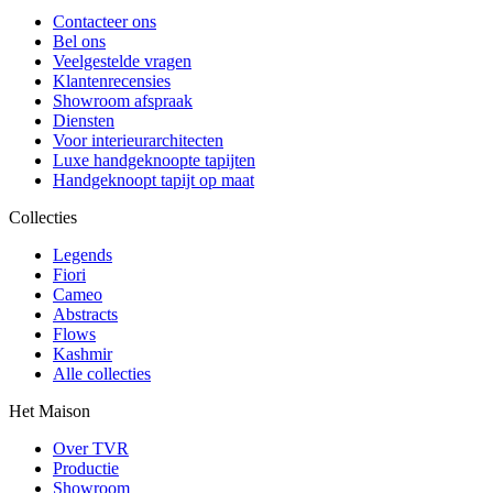
Contacteer ons
Bel ons
Veelgestelde vragen
Klantenrecensies
Showroom afspraak
Diensten
Voor interieurarchitecten
Luxe handgeknoopte tapijten
Handgeknoopt tapijt op maat
Collecties
Legends
Fiori
Cameo
Abstracts
Flows
Kashmir
Alle collecties
Het Maison
Over TVR
Productie
Showroom