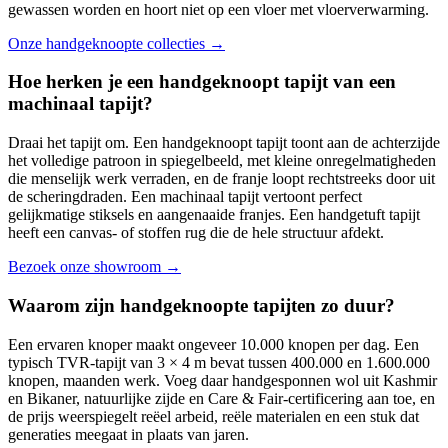
gewassen worden en hoort niet op een vloer met vloerverwarming.
Onze handgeknoopte collecties
→
Hoe herken je een handgeknoopt tapijt van een
machinaal tapijt?
Draai het tapijt om. Een handgeknoopt tapijt toont aan de achterzijde
het volledige patroon in spiegelbeeld, met kleine onregelmatigheden
die menselijk werk verraden, en de franje loopt rechtstreeks door uit
de scheringdraden. Een machinaal tapijt vertoont perfect
gelijkmatige stiksels en aangenaaide franjes. Een handgetuft tapijt
heeft een canvas- of stoffen rug die de hele structuur afdekt.
Bezoek onze showroom
→
Waarom zijn handgeknoopte tapijten zo duur?
Een ervaren knoper maakt ongeveer 10.000 knopen per dag. Een
typisch TVR-tapijt van 3 × 4 m bevat tussen 400.000 en 1.600.000
knopen, maanden werk. Voeg daar handgesponnen wol uit Kashmir
en Bikaner, natuurlijke zijde en Care & Fair-certificering aan toe, en
de prijs weerspiegelt reëel arbeid, reële materialen en een stuk dat
generaties meegaat in plaats van jaren.