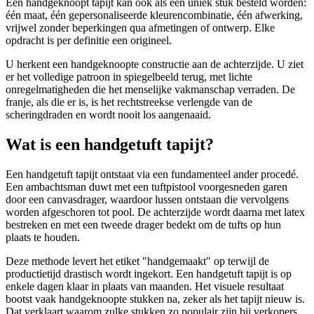
Een handgeknoopt tapijt kan ook als een uniek stuk besteld worden:
één maat, één gepersonaliseerde kleurencombinatie, één afwerking,
vrijwel zonder beperkingen qua afmetingen of ontwerp. Elke
opdracht is per definitie een origineel.
U herkent een handgeknoopte constructie aan de achterzijde. U ziet
er het volledige patroon in spiegelbeeld terug, met lichte
onregelmatigheden die het menselijke vakmanschap verraden. De
franje, als die er is, is het rechtstreekse verlengde van de
scheringdraden en wordt nooit los aangenaaid.
Wat is een handgetuft tapijt?
Een handgetuft tapijt ontstaat via een fundamenteel ander procedé.
Een ambachtsman duwt met een tuftpistool voorgesneden garen
door een canvasdrager, waardoor lussen ontstaan die vervolgens
worden afgeschoren tot pool. De achterzijde wordt daarna met latex
bestreken en met een tweede drager bedekt om de tufts op hun
plaats te houden.
Deze methode levert het etiket "handgemaakt" op terwijl de
productietijd drastisch wordt ingekort. Een handgetuft tapijt is op
enkele dagen klaar in plaats van maanden. Het visuele resultaat
bootst vaak handgeknoopte stukken na, zeker als het tapijt nieuw is.
Dat verklaart waarom zulke stukken zo populair zijn bij verkopers