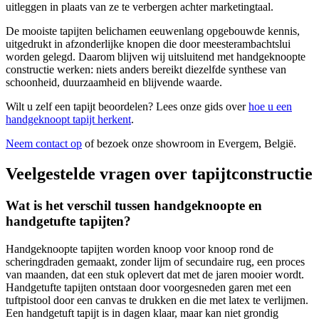
uitleggen in plaats van ze te verbergen achter marketingtaal.
De mooiste tapijten belichamen eeuwenlang opgebouwde kennis,
uitgedrukt in afzonderlijke knopen die door meesterambachtslui
worden gelegd. Daarom blijven wij uitsluitend met handgeknoopte
constructie werken: niets anders bereikt diezelfde synthese van
schoonheid, duurzaamheid en blijvende waarde.
Wilt u zelf een tapijt beoordelen? Lees onze gids over
hoe u een
handgeknoopt tapijt herkent
.
Neem contact op
of bezoek onze showroom in Evergem, België.
Veelgestelde vragen over tapijtconstructie
Wat is het verschil tussen handgeknoopte en
handgetufte tapijten?
Handgeknoopte tapijten worden knoop voor knoop rond de
scheringdraden gemaakt, zonder lijm of secundaire rug, een proces
van maanden, dat een stuk oplevert dat met de jaren mooier wordt.
Handgetufte tapijten ontstaan door voorgesneden garen met een
tuftpistool door een canvas te drukken en die met latex te verlijmen.
Een handgetuft tapijt is in dagen klaar, maar kan niet grondig