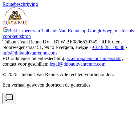
Routebeschrijving
Bekijk meer van Thibault Van Renne op Google
Voeg ons toe als
voorkeursbron
Thibault Van Renne BV · BTW
BE0806530749
· RPR Gent ·
Noorwegenstraat 51, 9940 Evergem,
België
·
+32 9 281 00 38
·
info@thibaultvanrenne.com
EU-onlinegeschillenbeslechting
:
ec.europa.eu/consumers/odr
,
contact voor geschillen
:
legal@thibaultvanrenne.com
© 2026 Thibault Van Renne. Alle rechten voorbehouden.
Een verhaal geweven doorheen de generaties