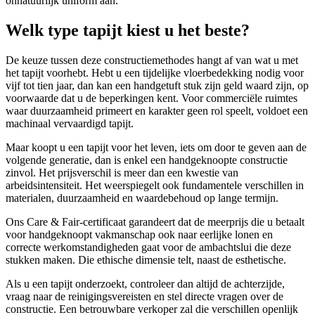
onnatuurlijk uniform aan.
Welk type tapijt kiest u het beste?
De keuze tussen deze constructiemethodes hangt af van wat u met
het tapijt voorhebt. Hebt u een tijdelijke vloerbedekking nodig voor
vijf tot tien jaar, dan kan een handgetuft stuk zijn geld waard zijn, op
voorwaarde dat u de beperkingen kent. Voor commerciële ruimtes
waar duurzaamheid primeert en karakter geen rol speelt, voldoet een
machinaal vervaardigd tapijt.
Maar koopt u een tapijt voor het leven, iets om door te geven aan de
volgende generatie, dan is enkel een handgeknoopte constructie
zinvol. Het prijsverschil is meer dan een kwestie van
arbeidsintensiteit. Het weerspiegelt ook fundamentele verschillen in
materialen, duurzaamheid en waardebehoud op lange termijn.
Ons Care & Fair-certificaat garandeert dat de meerprijs die u betaalt
voor handgeknoopt vakmanschap ook naar eerlijke lonen en
correcte werkomstandigheden gaat voor de ambachtslui die deze
stukken maken. Die ethische dimensie telt, naast de esthetische.
Als u een tapijt onderzoekt, controleer dan altijd de achterzijde,
vraag naar de reinigingsvereisten en stel directe vragen over de
constructie. Een betrouwbare verkoper zal die verschillen openlijk