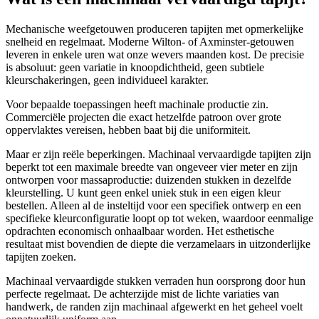
Mechanische weefgetouwen produceren tapijten met opmerkelijke
snelheid en regelmaat. Moderne Wilton- of Axminster-getouwen
leveren in enkele uren wat onze wevers maanden kost. De precisie
is absoluut: geen variatie in knoopdichtheid, geen subtiele
kleurschakeringen, geen individueel karakter.
Voor bepaalde toepassingen heeft machinale productie zin.
Commerciële projecten die exact hetzelfde patroon over grote
oppervlaktes vereisen, hebben baat bij die uniformiteit.
Maar er zijn reële beperkingen. Machinaal vervaardigde tapijten zijn
beperkt tot een maximale breedte van ongeveer vier meter en zijn
ontworpen voor massaproductie: duizenden stukken in dezelfde
kleurstelling. U kunt geen enkel uniek stuk in een eigen kleur
bestellen. Alleen al de insteltijd voor een specifiek ontwerp en een
specifieke kleurconfiguratie loopt op tot weken, waardoor eenmalige
opdrachten economisch onhaalbaar worden. Het esthetische
resultaat mist bovendien de diepte die verzamelaars in uitzonderlijke
tapijten zoeken.
Machinaal vervaardigde stukken verraden hun oorsprong door hun
perfecte regelmaat. De achterzijde mist de lichte variaties van
handwerk, de randen zijn machinaal afgewerkt en het geheel voelt