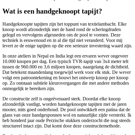
Wat is een handgeknoopt tapijt?
Handgeknoopte tapijten zijn het toppunt van textielambacht. Elke
knoop wordt afzonderlijk met de hand rond de scheringdraden
gelegd en vervolgens afgesneden om de pool te vormen. Deze
techniek is eeuwenoud en in al die tijd niet veranderd. Voor mij
levert ze de enige tapijten op die een serieuze investering waard zijn.
In onze ateliers in Nepal en India legt een ervaren wever ongeveer
10.000 knopen per dag. Een typisch TVR-tapijt van 3x4 meter telt
tussen de 960.000 en 3,6 miljoen knopen, naargelang de dichtheid.
Dat betekent maandenlang toegewijd werk voor elk stuk. De wever
volgt een patroontekening en bouwt het ontwerp knoop per knoop
op. Zo ontstaan subtiele kleurovergangen die met andere methodes
onmogelijk te bereiken zijn.
De constructie zelf is ongeëvenaard sterk. Doordat elke knoop
afzonderlijk vastligt, worden handgeknoopte tapijten met de jaren
mooier, mits goed onderhoud. De pool ontwikkelt een patina dat de
glans van onze handgesponnen wol en natuurlijke zijde versterkt. Ik
heb honderd jaar oude Perzische stukken onderzocht die nog steeds
structureel intact zijn. Dat komt door deze constructiemethode.