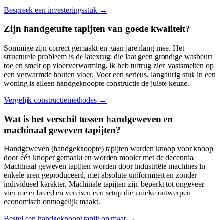
Bespreek een investeringsstuk
→
Zijn handgetufte tapijten van goede kwaliteit?
Sommige zijn correct gemaakt en gaan jarenlang mee. Het
structurele probleem is de latexrug: die laat geen grondige wasbeurt
toe en smelt op vloerverwarming, ik heb tuftrug zien vastsmelten op
een verwarmde houten vloer. Voor een serieus, langdurig stuk in een
woning is alleen handgeknoopte constructie de juiste keuze.
Vergelijk constructiemethodes
→
Wat is het verschil tussen handgeweven en
machinaal geweven tapijten?
Handgeweven (handgeknoopte) tapijten worden knoop voor knoop
door één knoper gemaakt en worden mooier met de decennia.
Machinaal geweven tapijten worden door industriële machines in
enkele uren geproduceerd, met absolute uniformiteit en zonder
individueel karakter. Machinale tapijten zijn beperkt tot ongeveer
vier meter breed en vereisen een setup die unieke ontwerpen
economisch onmogelijk maakt.
Bestel een handgeknoopt tapijt op maat
→