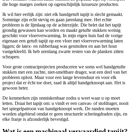
die hoge marges zoeken op ogenschijnlijk luxueuze producten.
Ik wil hier eerlijk zijn: niet elk handgetuft tapijt is slecht gemaakt.
Sommige zijn echt stevig en gaan jarenlang mee. Het echte
probleem is de lijmlaag op de achterzijde. Die belet dat het tapijt
grondig gewassen kan worden en maakt getufte stukken weinig
geschikt voor vloerverwarming. In mijn eigen huis had de vorige
eigenaar een getuft tapijt op een vloer met vloerverwarming laten
liggen; de latex- en rubberlaag was gesmolten en aan het hout
vastgekleefd. Ik heb urenlang zwarte resten van de planken zitten
schrapen.
Voor grote contractprojecten produceren we soms wel handgetufte
stukken met een zachte, niet-smeltbare drager, wat een deel van het
probleem oplost. Maar voor een lange levensduur en voor elk
project dat er écht toe doet, raad ik altijd handgeknoopt aan. Het is
gewoon beter.
De kenmerken zijn onmiskenbaar zodra u weet waar u op moet
letten. Draai het tapijt om: u vindt er een canvas- of stofdrager, nooit
het spiegelpatroon van handgeknoopt werk. De randen moeten
worden afgebiesd omdat er geen structurele scheringdraden zijn, en
elke franje is afzonderlijk bevestigd.
Wat is een machinaal vervaardigd tapijt?