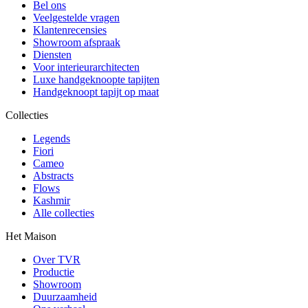
Bel ons
Veelgestelde vragen
Klantenrecensies
Showroom afspraak
Diensten
Voor interieurarchitecten
Luxe handgeknoopte tapijten
Handgeknoopt tapijt op maat
Collecties
Legends
Fiori
Cameo
Abstracts
Flows
Kashmir
Alle collecties
Het Maison
Over TVR
Productie
Showroom
Duurzaamheid