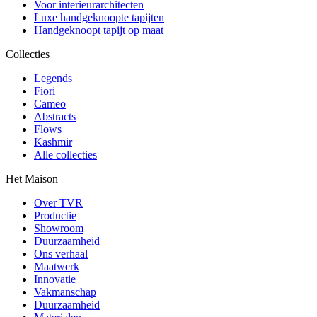
Voor interieurarchitecten
Luxe handgeknoopte tapijten
Handgeknoopt tapijt op maat
Collecties
Legends
Fiori
Cameo
Abstracts
Flows
Kashmir
Alle collecties
Het Maison
Over TVR
Productie
Showroom
Duurzaamheid
Ons verhaal
Maatwerk
Innovatie
Vakmanschap
Duurzaamheid