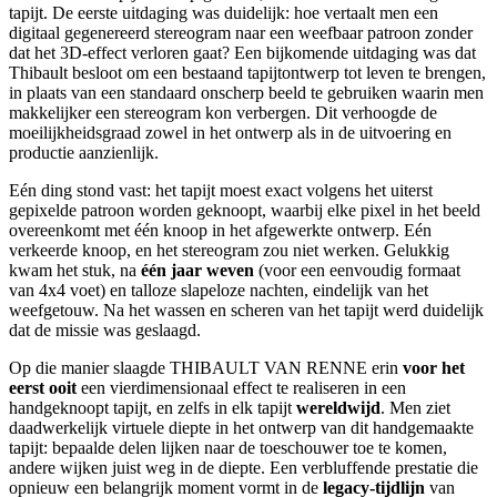
tapijt. De eerste uitdaging was duidelijk: hoe vertaalt men een
digitaal gegenereerd stereogram naar een weefbaar patroon zonder
dat het 3D-effect verloren gaat? Een bijkomende uitdaging was dat
Thibault besloot om een bestaand tapijtontwerp tot leven te brengen,
in plaats van een standaard onscherp beeld te gebruiken waarin men
makkelijker een stereogram kon verbergen. Dit verhoogde de
moeilijkheidsgraad zowel in het ontwerp als in de uitvoering en
productie aanzienlijk.
Eén ding stond vast: het tapijt moest exact volgens het uiterst
gepixelde patroon worden geknoopt, waarbij elke pixel in het beeld
overeenkomt met één knoop in het afgewerkte ontwerp. Eén
verkeerde knoop, en het stereogram zou niet werken. Gelukkig
kwam het stuk, na
één jaar weven
(voor een eenvoudig formaat
van 4x4 voet) en talloze slapeloze nachten, eindelijk van het
weefgetouw. Na het wassen en scheren van het tapijt werd duidelijk
dat de missie was geslaagd.
Op die manier slaagde THIBAULT VAN RENNE erin
voor het
eerst ooit
een vierdimensionaal effect te realiseren in een
handgeknoopt tapijt, en zelfs in elk tapijt
wereldwijd
. Men ziet
daadwerkelijk virtuele diepte in het ontwerp van dit handgemaakte
tapijt: bepaalde delen lijken naar de toeschouwer toe te komen,
andere wijken juist weg in de diepte. Een verbluffende prestatie die
opnieuw een belangrijk moment vormt in de
legacy-tijdlijn
van